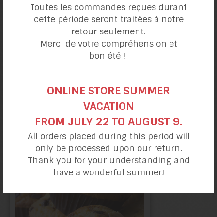
Toutes les commandes reçues durant
cette période seront traitées à notre
retour seulement.
Merci de votre compréhension et
bon été !
ONLINE STORE SUMMER
Pâte à tarte sans gluten
VACATION
mi-beurre clarifié, mi-huile
FROM JULY 22 TO AUGUST 9.
All orders placed during this period will
only be processed upon our return.
Thank you for your understanding and
have a wonderful summer!