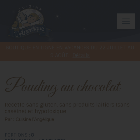
BOUTIQUE EN LIGNE EN VACANCES DU 22 JUILLET AU
9 AOÛT.
Détails
Pouding au chocolat
Recette sans gluten, sans produits laitiers (sans
caséine) et hypotoxique
Par : Cuisine l'Angélique
PORTIONS :
8