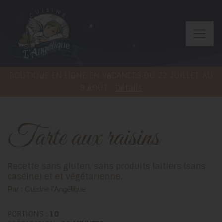
BOUTIQUE EN LIGNE EN VACANCES DU 22 JUILLET AU
9 AOÛT.
Détails
Tarte aux raisins
Recette sans gluten, sans produits laitiers (sans
caséine) et et végétarienne.
Par : Cuisine l'Angélique
PORTIONS :
10