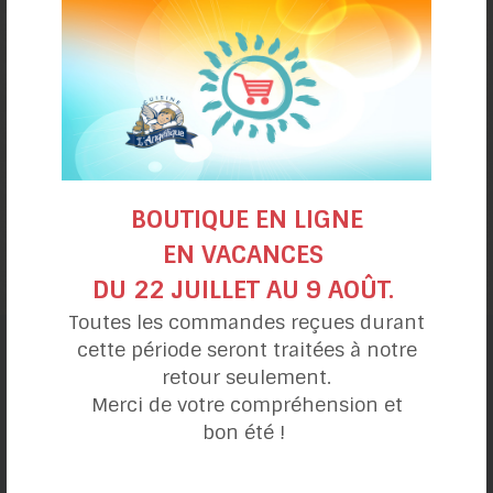
Tarte à la
BOUTIQUE EN LIGNE
citrouille
EN VACANCES
DU 22 JUILLET AU 9 AOÛT.
Toutes les commandes reçues durant
cette période seront traitées à notre
catégories de recettes
retour seulement.
Merci de votre compréhension et
bon été !
Ma journée