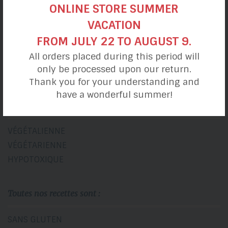
ONLINE STORE SUMMER
DÉJEUNERS
VACATION
DÎNER & LUNCHS
FROM JULY 22 TO AUGUST 9.
COLLATIONS
All orders placed during this period will
SOUPERS
only be processed upon our return.
DESSERTS
Thank you for your understanding and
have a wonderful summer!
Alimentation
VÉGÉTALIENNE
VÉGÉTARIENNE
HYPOTOXIQUE
Toutes nos recettes sont :
SANS GLUTEN