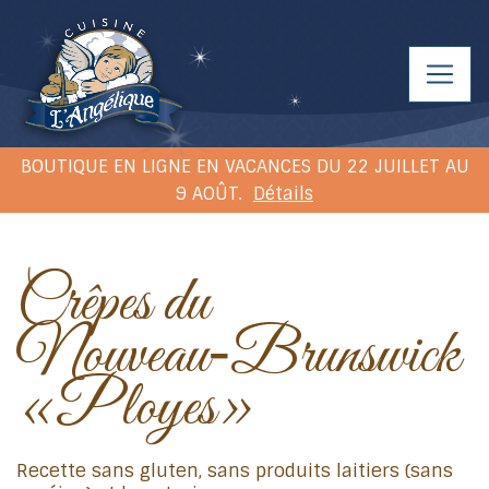
BOUTIQUE EN LIGNE EN VACANCES DU 22 JUILLET AU
9 AOÛT.
Détails
Crêpes du
Nouveau‑Brunswick
«Ployes»
Recette sans gluten, sans produits laitiers (sans