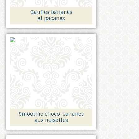
Gaufres bananes
et pacanes
Smoothie choco-bananes
aux noisettes