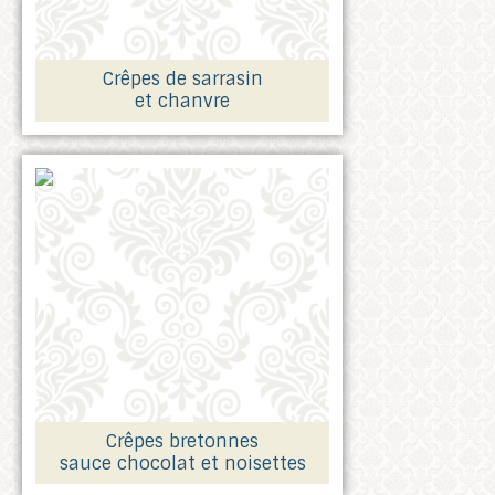
Crêpes de sarrasin
et chanvre
Crêpes bretonnes
sauce chocolat et noisettes