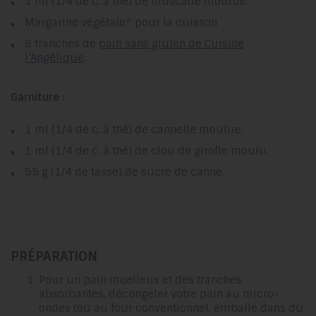
1 ml (1/4 de c. à thé) de muscade moulue.
Margarine végétale* pour la cuisson
8 tranches de
pain sans gluten de Cuisine
l’Angélique
.
Garniture :
1 ml (1/4 de c. à thé) de cannelle moulue.
1 ml (1/4 de c. à thé) de clou de girofle moulu.
55 g (1/4 de tasse) de sucre de canne.
PRÉPARATION
Pour un pain moelleux et des tranches
absorbantes, décongeler votre pain au micro-
ondes (ou au four conventionnel, emballé dans du