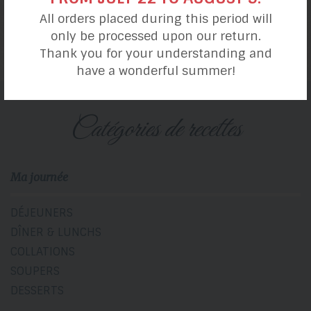
Egg rolls
All orders placed during this period will
Pâte végétalienne
only be processed upon our return.
Thank you for your understanding and
have a wonderful summer!
catégories de recettes
Ma journée
DÉJEUNERS
DÎNER & LUNCHS
COLLATIONS
SOUPERS
DESSERTS