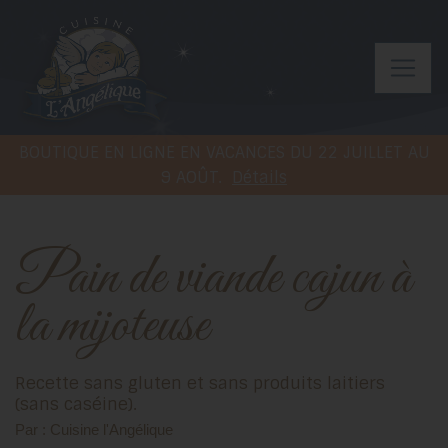
BOUTIQUE EN LIGNE EN VACANCES DU 22 JUILLET AU
9 AOÛT.
Détails
Pain de viande cajun à
la mijoteuse
Recette sans gluten et sans produits laitiers
(sans caséine).
Par : Cuisine l'Angélique