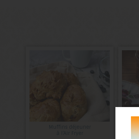
Muffins déjeuner
à l’Air Fryer