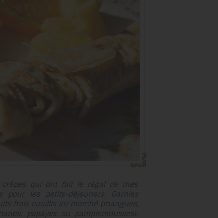
au
résultat
de
recherche
sélectionné.
Les
utilisateurs
d'appareils
tactiles
peuvent
se
servir
de
gestes
tels
 crêpes qui ont fait le régal de mes
que
 pour les petits-déjeuners. Garnies
toucher
uits frais cueillis au marché (mangues,
et
ananes, papayes ou pamplemousses),