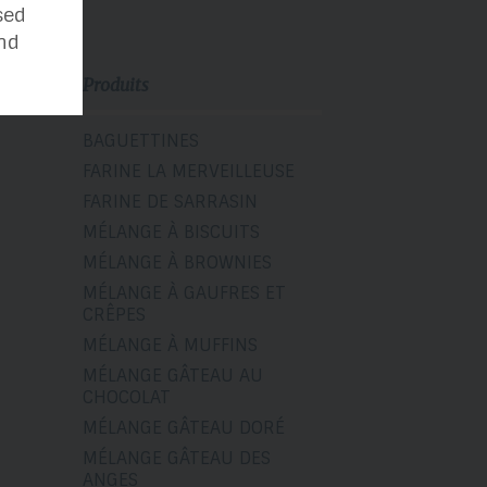
sed
nd
Produits
BAGUETTINES
FARINE LA MERVEILLEUSE
FARINE DE SARRASIN
MÉLANGE À BISCUITS
MÉLANGE À BROWNIES
MÉLANGE À GAUFRES ET
CRÊPES
MÉLANGE À MUFFINS
MÉLANGE GÂTEAU AU
CHOCOLAT
MÉLANGE GÂTEAU DORÉ
MÉLANGE GÂTEAU DES
ANGES