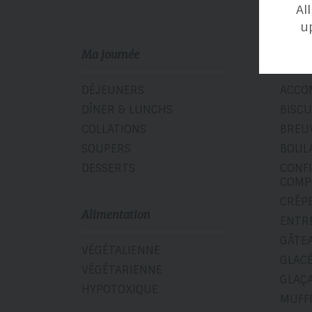
Al
u
Ma journée
Catég
DÉJEUNERS
ACCO
DÎNER & LUNCHS
BISCU
COLLATIONS
BREU
SOUPERS
BOUL
DESSERTS
CONF
COMP
CRÊP
Alimentation
ENTR
GÂTE
VÉGÉTALIENNE
GLAC
VÉGÉTARIENNE
GLAÇ
HYPOTOXIQUE
MUFF