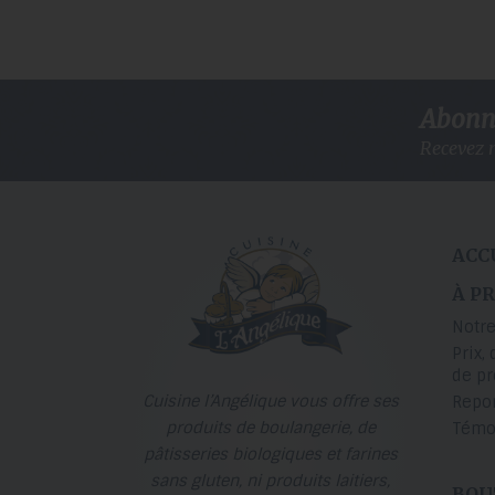
Abonne
Recevez n
ACC
À P
Notre
Prix, 
de p
Cuisine l’Angélique vous offre ses
Repo
produits de boulangerie, de
Témo
pâtisseries biologiques et farines
sans gluten, ni produits laitiers,
BOU