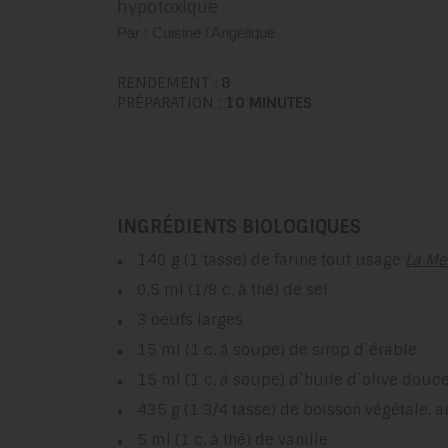
hypotoxique
Par : Cuisine l'Angélique
RENDEMENT :
8
PRÉPARATION :
10 MINUTES
INGRÉDIENTS BIOLOGIQUES
140 g (1 tasse) de farine tout usage
La Me
0,5 ml (1/8 c. à thé) de sel
3 oeufs larges
15 ml (1 c. à soupe) de sirop d`érable
15 ml (1 c. à soupe) d`huile d`olive douc
435 g (1 3/4 tasse) de boisson végétale, 
5 ml (1 c. à thé) de vanille