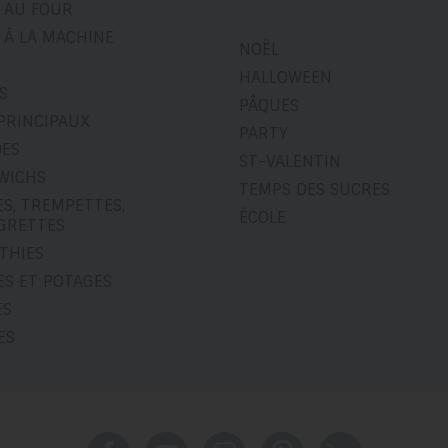
 AU FOUR
 À LA MACHINE
NOËL
HALLOWEEN
S
PÂQUES
PRINCIPAUX
PARTY
DES
ST-VALENTIN
WICHS
TEMPS DES SUCRES
S, TREMPETTES,
ÉCOLE
IGRETTES
THIES
ES ET POTAGES
ES
ES