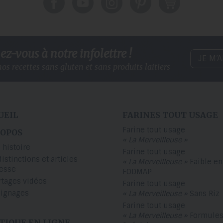
z-vous à notre infolettre !
JE M’
os recettes sans gluten
et sans produits laitiers
UEIL
FARINES TOUT USAGE
Farine tout usage
ROPOS
« La Merveilleuse »
 histoire
Farine tout usage
distinctions et articles
« La Merveilleuse »
Faible en
resse
FODMAP
rtages vidéos
Farine tout usage
ignages
« La Merveilleuse »
Sans Riz
Farine tout usage
« La Merveilleuse »
Formule
TIQUE EN LIGNE