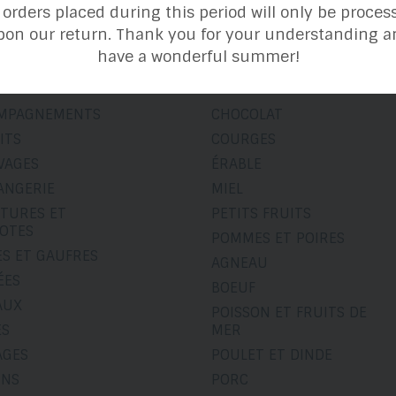
catégories de recettes
l orders placed during this period will only be proces
pon our return. Thank you for your understanding a
have a wonderful summer!
ories
Ingrédients et thèmes
MPAGNEMENTS
CHOCOLAT
ITS
COURGES
VAGES
ÉRABLE
ANGERIE
MIEL
ITURES ET
PETITS FRUITS
OTES
POMMES ET POIRES
ES ET GAUFRES
AGNEAU
ÉES
BOEUF
AUX
POISSON ET FRUITS DE
ÉS
MER
AGES
POULET ET DINDE
INS
PORC