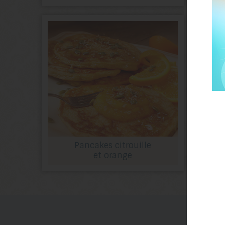
Pancakes citrouille
et orange