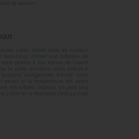
sait de saveur!
glisser.
IQUE
 bonne crêpe réside dans sa cuisson
me beaucoup utiliser une crêpière de
r votre poêlon à feu moyen en l'ayant
ar la suite, maintenir votre poêlon à
toujours badigeonner d'huile entre
r savoir si la température est assez
ire vos crêpes, déposer un petit peu
et à frire en la déposant, c'est qu'il est