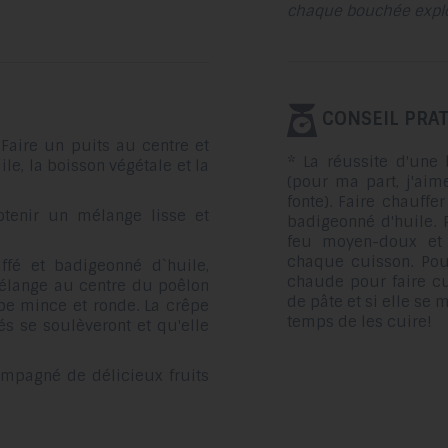
chaque bouchée explo
CONSEIL PRAT
. Faire un puits au centre et
* La réussite d'une
uile, la boisson végétale et la
(pour ma part, j'ai
fonte). Faire chauffe
btenir un mélange lisse et
badigeonné d'huile. P
feu moyen-doux et 
chaque cuisson. Pou
fé et badigeonné d`huile,
chaude pour faire cu
mélange au centre du poêlon
de pâte et si elle se m
êpe mince et ronde. La crêpe
temps de les cuire!
és se soulèveront et qu'elle
ompagné de délicieux fruits