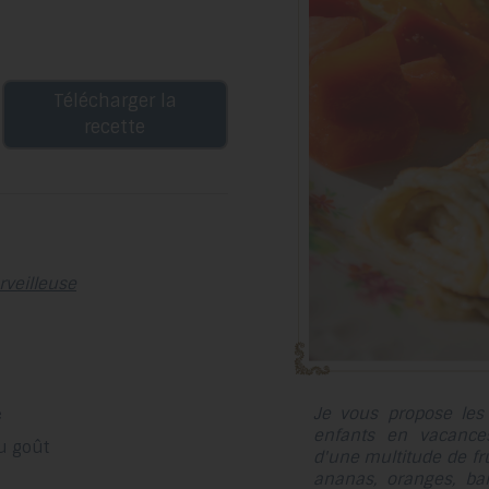
Télécharger la
recette
rveilleuse
Je vous propose les
e
enfants en vacances
au goût
d'une multitude de fr
ananas, oranges, b