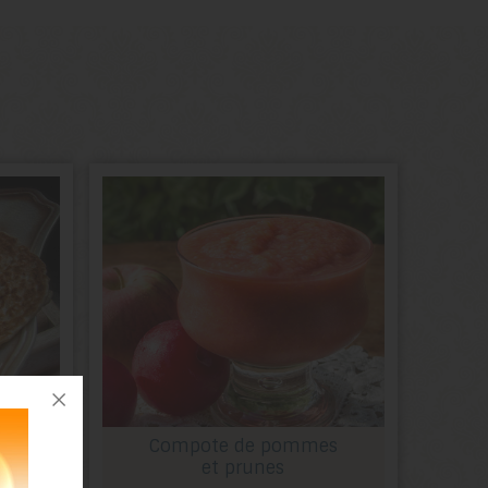
Compote de pommes
et prunes