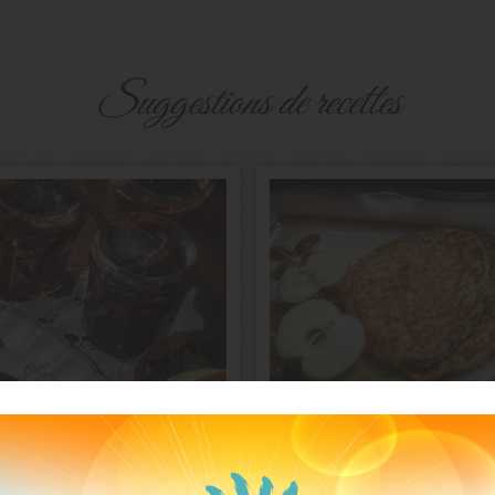
suggestions de recettes
Tartinade
Pancakes
choco-noisettes
aux pommes