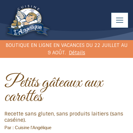
BOUTIQUE EN LIGNE EN VACANCES DU 22 JUILLET AU
9 AOÛT.
Détails
Petits gâteaux aux
carottes
Recette sans gluten, sans produits laitiers (sans
caséine).
Par : Cuisine l'Angélique