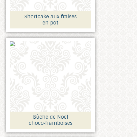
Shortcake aux fraises
en pot
Bûche de Noël
choco‑framboises