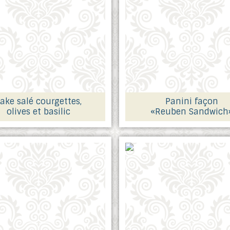
ake salé courgettes,
Panini façon
olives et basilic
«Reuben Sandwich