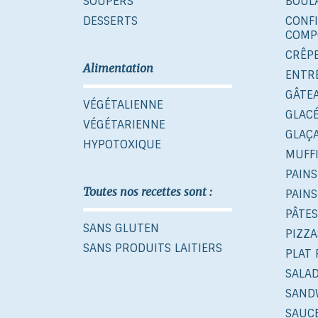
SOUPERS
BOUL
DESSERTS
CONF
COMP
CRÊP
Alimentation
ENTR
GÂTE
VÉGÉTALIENNE
GLAC
VÉGÉTARIENNE
GLAÇ
HYPOTOXIQUE
MUFF
PAINS
Toutes nos recettes sont :
PAINS
PÂTES
SANS GLUTEN
PIZZA
SANS PRODUITS LAITIERS
PLAT 
SALA
SAND
SAUCE