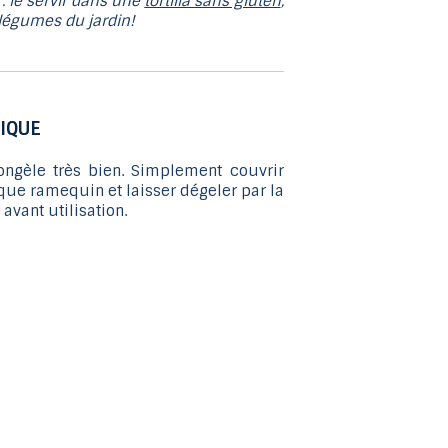
: le servir dans une
tortilla sans gluten
,
au
 légumes du jardin!
résultat
de
recherche
sélectionné.
IQUE
Les
utilisateurs
ongèle très bien. Simplement couvrir
d'appareils
e ramequin et laisser dégeler par la
 avant utilisation.
tactiles
peuvent
se
servir
de
gestes
tels
que
toucher
et