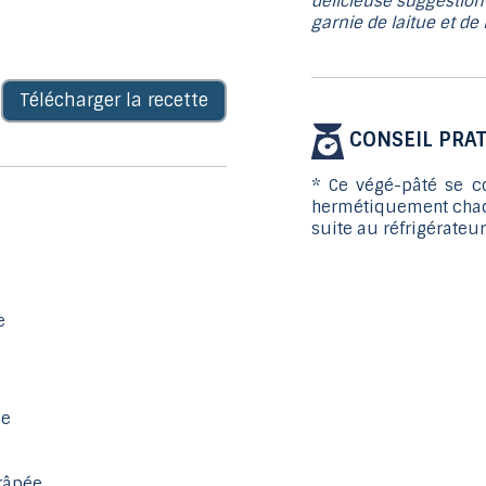
délicieuse suggestion 
garnie de laitue et de
Télécharger la recette
CONSEIL PRAT
* Ce végé-pâté se c
hermétiquement chaqu
suite au réfrigérateur
e
ée
 râpée