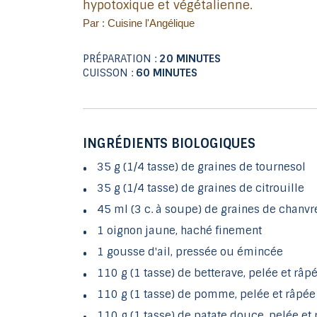
hypotoxique et végétalienne.
Par : Cuisine l'Angélique
PRÉPARATION :
20 MINUTES
CUISSON :
60 MINUTES
INGRÉDIENTS BIOLOGIQUES
35 g (1/4 tasse) de graines de tournesol
35 g (1/4 tasse) de graines de citrouille
45 ml (3 c. à soupe) de graines de chanvr
1 oignon jaune, haché finement
1 gousse d'ail, pressée ou émincée
110 g (1 tasse) de betterave, pelée et râp
110 g (1 tasse) de pomme, pelée et râpée
110 g (1 tasse) de patate douce, pelée et