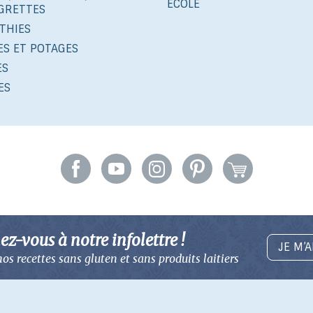
ÉCOLE
IGRETTES
THIES
ES ET POTAGES
ES
ES
z-vous à notre infolettre !
JE M’
os recettes sans gluten
et sans produits laitiers