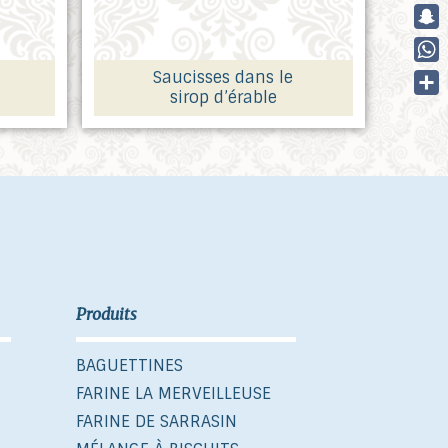
Cop
Link
Sna
Wha
Saucisses dans le
sirop d’érable
Part
Produits
BAGUETTINES
FARINE LA MERVEILLEUSE
FARINE DE SARRASIN