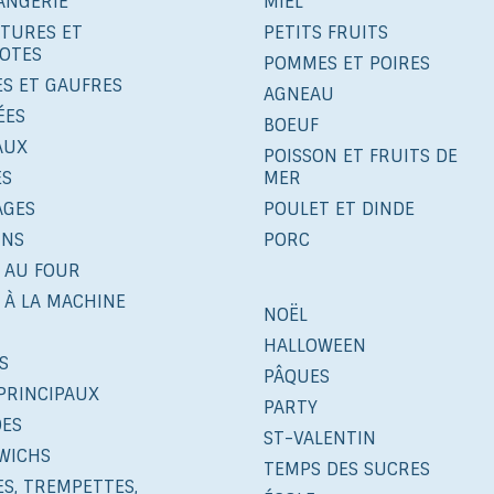
ANGERIE
MIEL
ITURES ET
PETITS FRUITS
OTES
POMMES ET POIRES
ES ET GAUFRES
AGNEAU
ÉES
BOEUF
AUX
POISSON ET FRUITS DE
ÉS
MER
AGES
POULET ET DINDE
INS
PORC
 AU FOUR
 À LA MACHINE
NOËL
HALLOWEEN
S
PÂQUES
PRINCIPAUX
PARTY
DES
ST-VALENTIN
WICHS
TEMPS DES SUCRES
S, TREMPETTES,