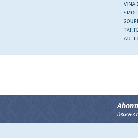
VINA
SMOO
SOUP
TART
AUTR
Abonne
Recevez n