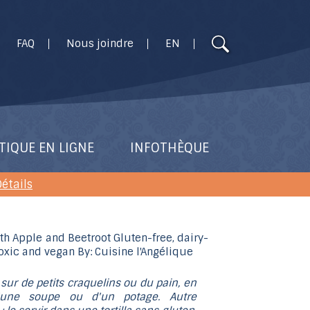
Utilisez
FAQ
Nous joindre
EN
les
flèches
haut
et
bas
pour
TIQUE EN LIGNE
INFOTHÈQUE
sélectionner
le
étails
résultat
disponible.
Appuyez
sur
Entrée
sur de petits craquelins ou du pain, en
pour
une soupe ou d'un potage. Autre
accéder