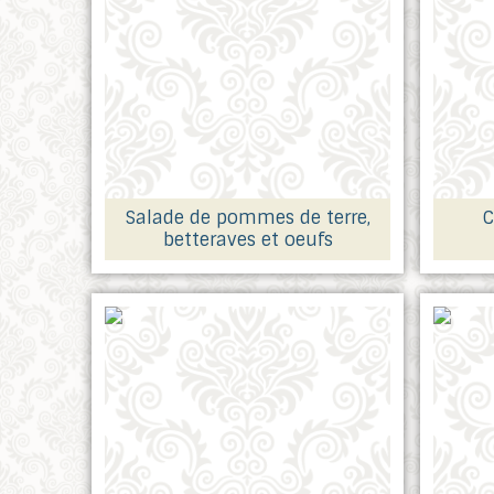
Salade de pommes de terre,
C
betteraves et oeufs