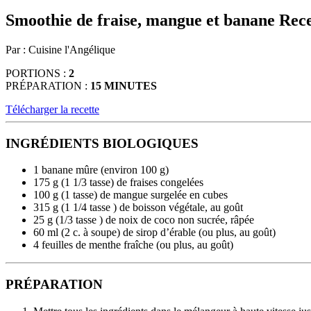
d'appareils
Smoothie de fraise, mangue et banane
Rece
tactiles
peuvent
Par : Cuisine l'Angélique
se
servir
PORTIONS :
2
de
PRÉPARATION :
15 MINUTES
gestes
tels
Télécharger la recette
que
toucher
et
INGRÉDIENTS BIOLOGIQUES
glisser.
1 banane mûre (environ 100 g)
175 g (1 1/3 tasse) de fraises congelées
100 g (1 tasse) de mangue surgelée en cubes
315 g (1 1/4 tasse ) de boisson végétale, au goût
25 g (1/3 tasse ) de noix de coco non sucrée, râpée
60 ml (2 c. à soupe) de sirop d’érable (ou plus, au goût)
4 feuilles de menthe fraîche (ou plus, au goût)
PRÉPARATION