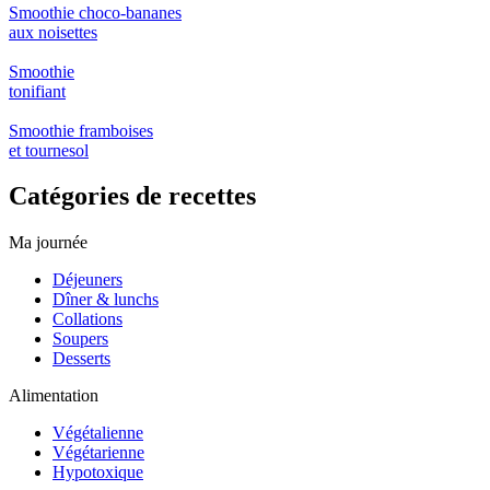
Smoothie choco-bananes
aux noisettes
Smoothie
tonifiant
Smoothie framboises
et tournesol
Catégories de recettes
Ma journée
Déjeuners
Dîner & lunchs
Collations
Soupers
Desserts
Alimentation
Végétalienne
Végétarienne
Hypotoxique