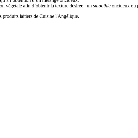
usqu’à l’obtention d’un mélange onctueux.
n végétale afin d’obtenir la texture désirée : un
smoothie
onctueux ou p