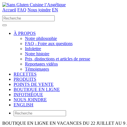
Accueil
FAQ
Nous joindre
EN
Utilisez
les
flèches
haut
À PROPOS
et
Notre philosophie
bas
FAQ - Foire aux questions
pour
Infolettre
sélectionner
Notre histoire
le
Prix, distinctions et articles de presse
résultat
Reportages vidéos
disponible.
Témoignages
Appuyez
RECETTES
sur
PRODUITS
Entrée
POINTS DE VENTE
pour
BOUTIQUE EN LIGNE
accéder
INFOTHÈQUE
au
NOUS JOINDRE
résultat
ENGLISH
de
recherche
sélectionné.
Les
BOUTIQUE EN LIGNE EN VACANCES DU 22 JUILLET AU 9
utilisateurs