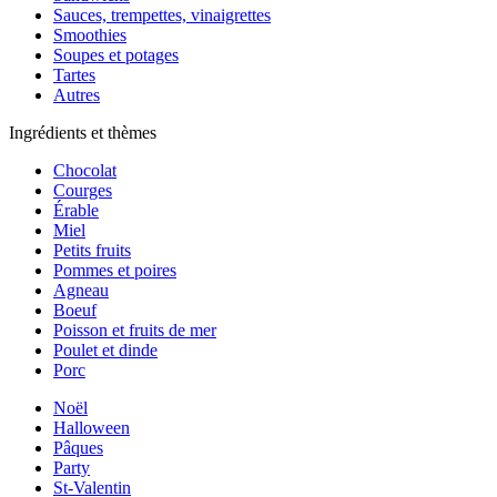
Sauces, trempettes, vinaigrettes
Smoothies
Soupes et potages
Tartes
Autres
Ingrédients et thèmes
Chocolat
Courges
Érable
Miel
Petits fruits
Pommes et poires
Agneau
Boeuf
Poisson et fruits de mer
Poulet et dinde
Porc
Noël
Halloween
Pâques
Party
St-Valentin