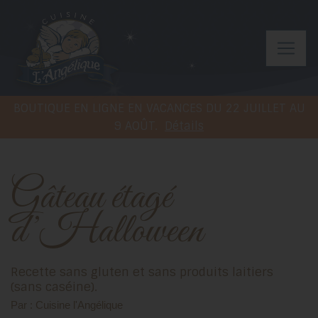
BOUTIQUE EN LIGNE EN VACANCES DU 22 JUILLET AU
9 AOÛT.
Détails
Gâteau étagé
d’Halloween
Recette sans gluten et sans produits laitiers
(sans caséine).
Par : Cuisine l'Angélique