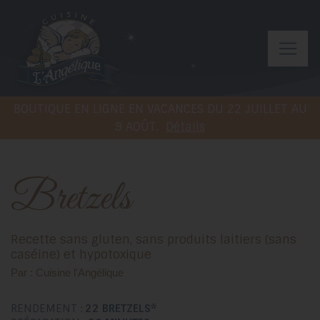
BOUTIQUE EN LIGNE EN VACANCES DU 22 JUILLET AU
9 AOÛT.
Détails
Bretzels
Recette sans gluten, sans produits laitiers (sans
caséine) et hypotoxique
Par : Cuisine l'Angélique
RENDEMENT :
22
BRETZELS*