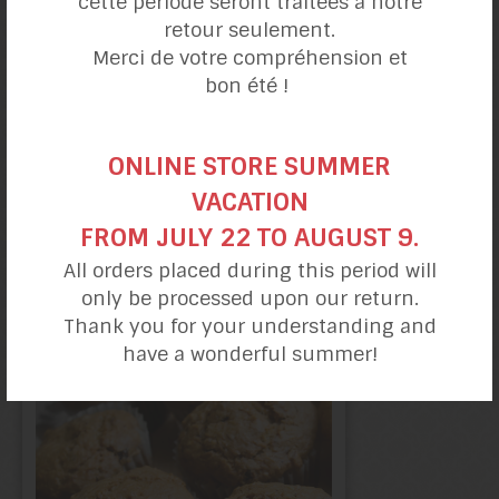
cette période seront traitées à notre
retour seulement.
Merci de votre compréhension et
bon été !
ONLINE STORE SUMMER
VACATION
FROM JULY 22 TO AUGUST 9.
All orders placed during this period will
Biscuits aux pépites
de chocolat
only be processed upon our return.
Thank you for your understanding and
have a wonderful summer!