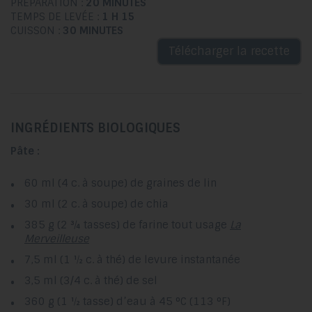
PRÉPARATION :
20 MINUTES
TEMPS DE LEVÉE :
1 H 15
CUISSON :
30 MINUTES
Télécharger la recette
INGRÉDIENTS BIOLOGIQUES
Pâte :
60 ml (4 c. à soupe) de graines de lin
30 ml (2 c. à soupe) de chia
385 g (2 ¾ tasses) de farine tout usage
La
Merveilleuse
7,5 ml (1 ½ c. à thé) de levure instantanée
3,5 ml (3/4 c. à thé) de sel
360 g (1 ½ tasse) d’eau à 45 °C (113 °F)