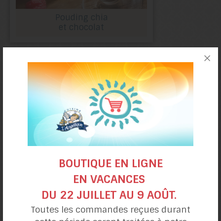
Pouding chia
et chocolat
BOUTIQUE EN LIGNE
EN VACANCES
Beignes
choco-citrouille
DU 22 JUILLET AU 9 AOÛT.
Toutes les commandes reçues durant