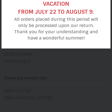
VACATION
COLLATIONS
FROM JULY 22 TO AUGUST 9.
SOUPERS
DESSERTS
All orders placed during this period will
only be processed upon our return.
Thank you for your understanding and
Alimentation
have a wonderful summer!
VÉGÉTALIENNE
VÉGÉTARIENNE
HYPOTOXIQUE
Toutes nos recettes sont :
SANS GLUTEN
SANS PRODUITS LAITIERS