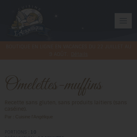
BOUTIQUE EN LIGNE EN VACANCES DU 22 JUILLET AU
9 AOÛT.
Détails
Omelettes-muffins
Recette sans gluten, sans produits laitiers (sans
caséine).
Par : Cuisine l'Angélique
PORTIONS :
10