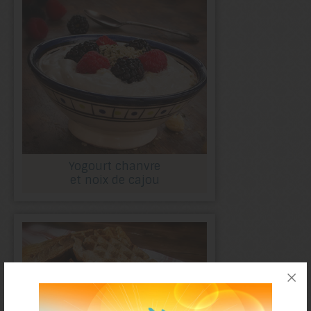
Yogourt chanvre
et noix de cajou