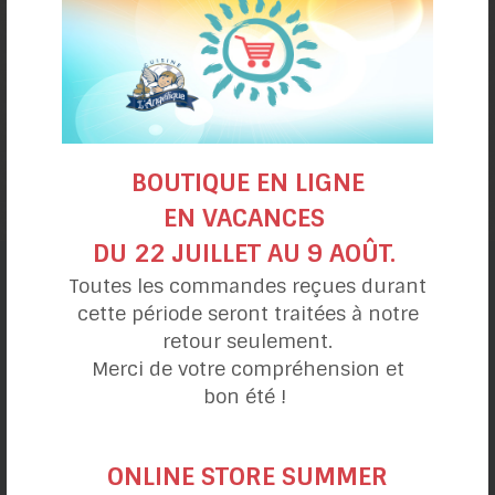
Gaufre aux pommes
et au sarrasin
BOUTIQUE EN LIGNE
EN VACANCES
DU 22 JUILLET AU 9 AOÛT.
Toutes les commandes reçues durant
catégories de recettes
cette période seront traitées à notre
retour seulement.
Merci de votre compréhension et
Ma journée
bon été !
DÉJEUNERS
ONLINE STORE SUMMER
DÎNER & LUNCHS