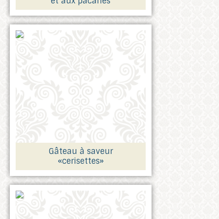
et aux pacanes
Gâteau à saveur
«cerisettes»