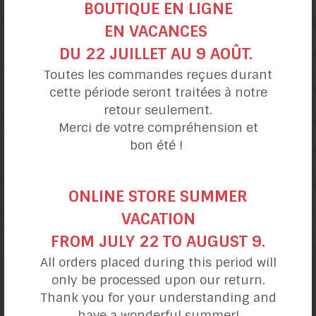
BOUTIQUE EN LIGNE
EN VACANCES
DU 22 JUILLET AU 9 AOÛT.
Toutes les commandes reçues durant
cette période seront traitées à notre
retour seulement.
Merci de votre compréhension et
bon été !
Gâteau choco-orange au
ONLINE STORE SUMMER
Grand Marnier
VACATION
FROM JULY 22 TO AUGUST 9.
All orders placed during this period will
only be processed upon our return.
catégories de recettes
Thank you for your understanding and
have a wonderful summer!