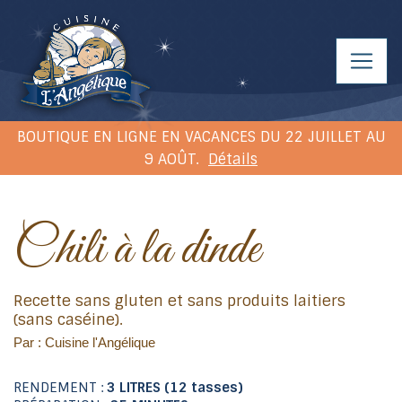
BOUTIQUE EN LIGNE EN VACANCES DU 22 JUILLET AU
9 AOÛT.
Détails
Chili à la dinde
Recette sans gluten et sans produits laitiers
(sans caséine).
Par : Cuisine l'Angélique
RENDEMENT :
3 LITRES (12 tasses)