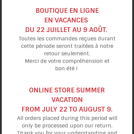
catégories de recettes
BOUTIQUE EN LIGNE
EN VACANCES
DU 22 JUILLET AU 9 AOÛT.
Ma journée
Toutes les commandes reçues durant
DÉJEUNERS
cette période seront traitées à notre
DÎNER & LUNCHS
retour seulement.
Merci de votre compréhension et
COLLATIONS
bon été !
SOUPERS
DESSERTS
ONLINE STORE SUMMER
Alimentation
VACATION
FROM JULY 22 TO AUGUST 9.
VÉGÉTALIENNE
All orders placed during this period will
VÉGÉTARIENNE
only be processed upon our return.
HYPOTOXIQUE
Thank you for your understanding and