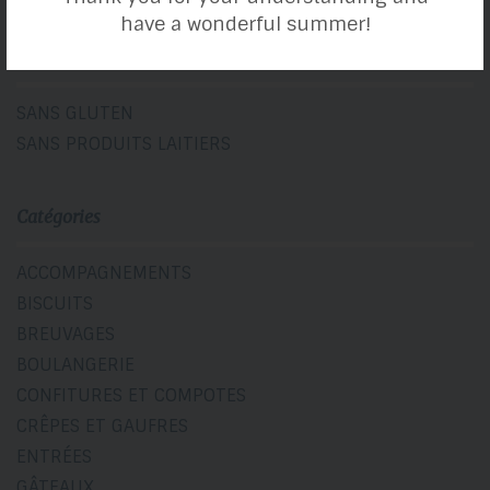
have a wonderful summer!
Toutes nos recettes sont :
SANS GLUTEN
SANS PRODUITS LAITIERS
Catégories
ACCOMPAGNEMENTS
BISCUITS
BREUVAGES
BOULANGERIE
CONFITURES ET COMPOTES
CRÊPES ET GAUFRES
ENTRÉES
GÂTEAUX