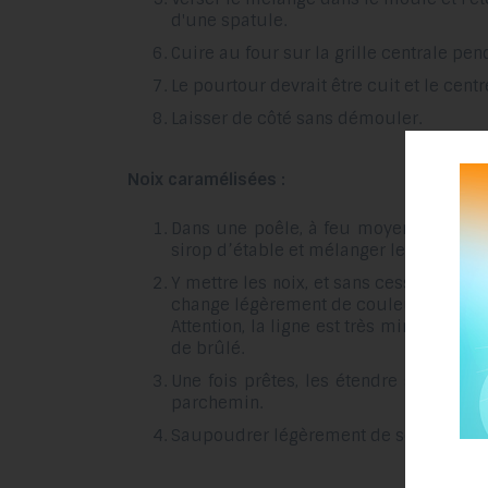
d'une spatule.
Cuire au four sur la grille centrale pe
Le pourtour devrait être cuit et le cent
Laisser de côté sans démouler.
Noix caramélisées :
Dans une poêle, à feu moyen, faire fon
sirop d’étable et mélanger le tout.
Y mettre les noix, et sans cesser de bra
change légèrement de couleur.
Attention, la ligne est très mince entre
de brûlé.
Une fois prêtes, les étendre sur une 
parchemin.
Saupoudrer légèrement de sel et laisser