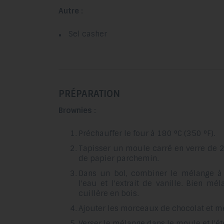
Autre :
Sel casher
PRÉPARATION
Brownies :
Préchauffer le four à 180 °C (350 °F).
Tapisser un moule carré en verre de 
de papier parchemin.
Dans un bol, combiner le mélange à b
l'eau et l'extrait de vanille. Bien mé
cuillère en bois.
Ajouter les morceaux de chocolat et m
Verser le mélange dans le moule et l'é