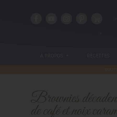
À PROPOS
RECETTES
BOUTI
Brownies décadents à la crème
de café et noix caram