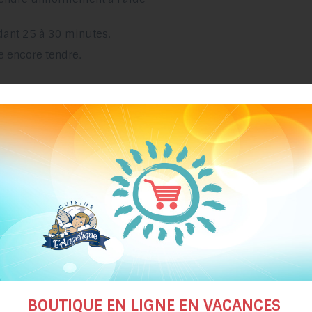
ndant 25 à 30 minutes.
re encore tendre.
dre la margarine. Ajouter le
sser, attendre que le liquide
 des noix parfaites et un goût
plaque recouverte de papier
 refroidir.
BOUTIQUE EN LIGNE EN VACANCES