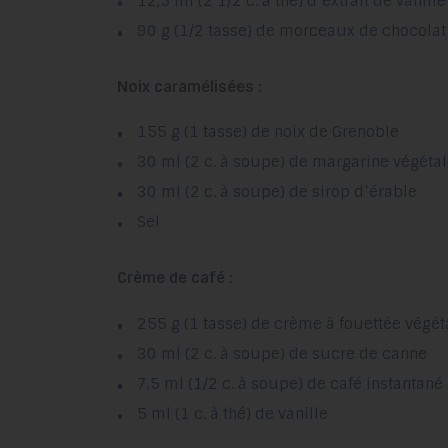
12,5 ml (2 1/2 c. à thé) d’extrait de vanille
90 g (1/2 tasse) de morceaux de chocolat
Noix caramélisées :
155 g (1 tasse) de noix de Grenoble
30 ml (2 c. à soupe) de margarine végétal
30 ml (2 c. à soupe) de sirop d’érable
Sel
Crème de café :
255 g (1 tasse) de crème à fouettée végéta
30 ml (2 c. à soupe) de sucre de canne
7,5 ml (1/2 c. à soupe) de café instantané
5 ml (1 c. à thé) de vanille