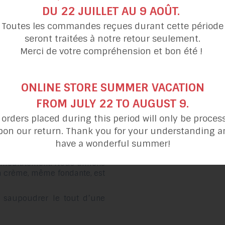
DU 22 JUILLET AU 9 AOÛT.
Toutes les commandes reçues durant cette période
l, et à l’aide d’un mélangeur
qu’à l’obtention d’une belle
seront traitées à notre retour seulement.
Merci de votre compréhension et bon été !
ONLINE STORE SUMMER VACATION
idi, couper le brownie en 8
FROM JULY 22 TO AUGUST 9.
l orders placed during this period will only be proces
tte un morceau de brownie.
pon our return. Thank you for your understanding a
 sur celui-ci de la crème au
have a wonderful summer!
nde pas, votre brownie doit
immédiatement. Nous aimons
la crème, même fondante, est
t saupoudrer le tout d’une