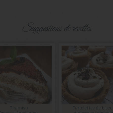
suggestions de recettes
Tiramisu
Tartelettes de biscu