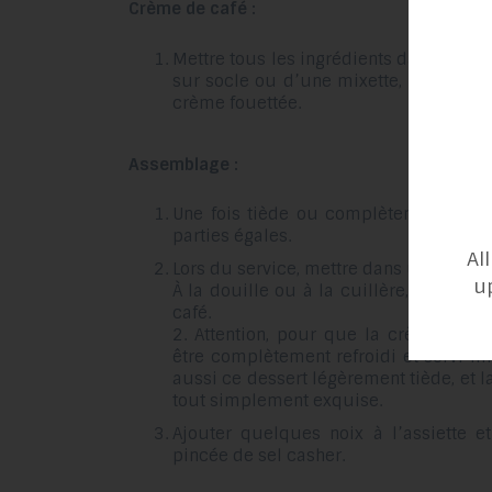
Crème de café :
Mettre tous les ingrédients dans un bo
sur socle ou d’une mixette, battre jus
crème fouettée.
Assemblage :
Une fois tiède ou complètement refro
parties égales.
Al
Lors du service, mettre dans une assie
u
À la douille ou à la cuillère, déposer
café.
2. Attention, pour que la crème ne fo
être complètement refroidi et servi 
aussi ce dessert légèrement tiède, et 
tout simplement exquise.
Ajouter quelques noix à l’assiette e
pincée de sel casher.