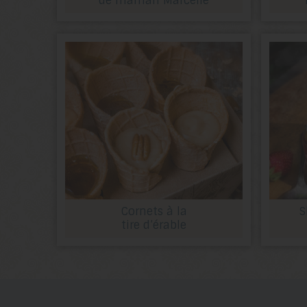
de maman Marcelle
Cornets à la
S
tire d’érable