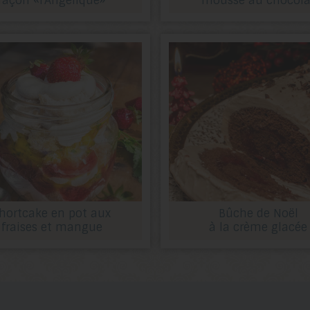
façon «l’Angélique»
mousse au chocola
hortcake en pot aux
Bûche de Noël
fraises et mangue
à la crème glacée