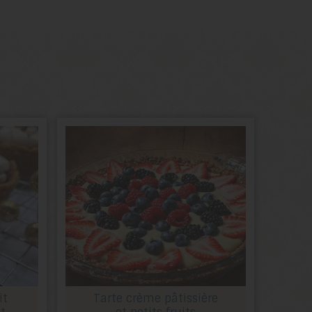
it
Tarte crème pâtissière