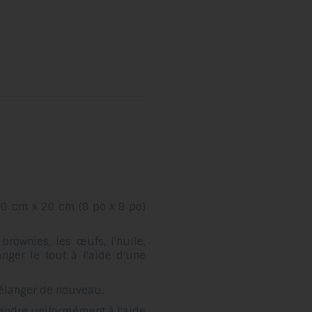
20 cm x 20 cm (8 po x 8 po)
rownies, les œufs, l'huile,
langer le tout à l'aide d'une
élanger de nouveau.
tendre uniformément à l'aide