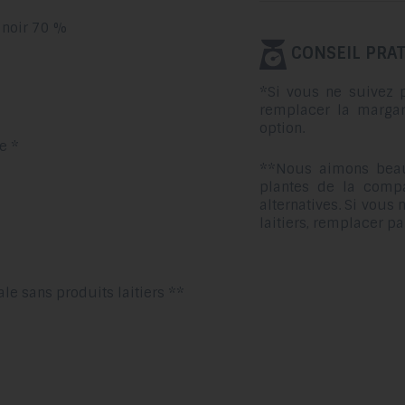
 noir 70 %
CONSEIL PRAT
*Si vous ne suivez p
remplacer la margar
option.
e *
**Nous aimons beau
plantes de la compa
alternatives. Si vous
laitiers, remplacer p
le sans produits laitiers **