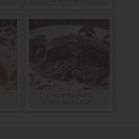
t
et petits fruits
Mi-cuit «Cupidon»
au chocolat noir