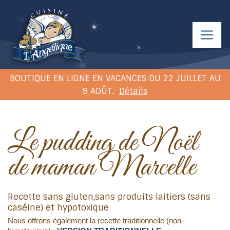
BOUTIQUE EN LIGNE EN VACANCES DU 22 JUILLET AU
9 AOÛT.
Détails
Le pudding de Noël
de maman Marcelle
Recette sans gluten,sans produits laitiers (sans
caséine) et hypotoxique
Nous offrons également la recette traditionnelle (non-