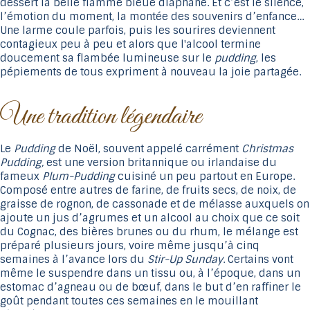
dessert la belle flamme bleue diaphane. Et c’est le silence,
l’émotion du moment, la montée des souvenirs d’enfance…
Une larme coule parfois, puis les sourires deviennent
contagieux peu à peu et alors que l'alcool termine
doucement sa flambée lumineuse sur le
pudding
, les
pépiements de tous expriment à nouveau la joie partagée.
Une tradition légendaire
Le
Pudding
de Noël, souvent appelé carrément
Christmas
Pudding,
est une version britannique ou irlandaise du
fameux
Plum-Pudding
cuisiné un peu partout en Europe.
Composé entre autres de farine, de fruits secs, de noix, de
graisse de rognon, de cassonade et de mélasse auxquels on
ajoute un jus d’agrumes et un alcool au choix que ce soit
du Cognac, des bières brunes ou du rhum, le mélange est
préparé plusieurs jours, voire même jusqu’à cinq
semaines à l’avance lors du
Stir-Up Sunday
. Certains vont
même le suspendre dans un tissu ou, à l’époque, dans un
estomac d’agneau ou de bœuf, dans le but d’en raffiner le
goût pendant toutes ces semaines en le mouillant