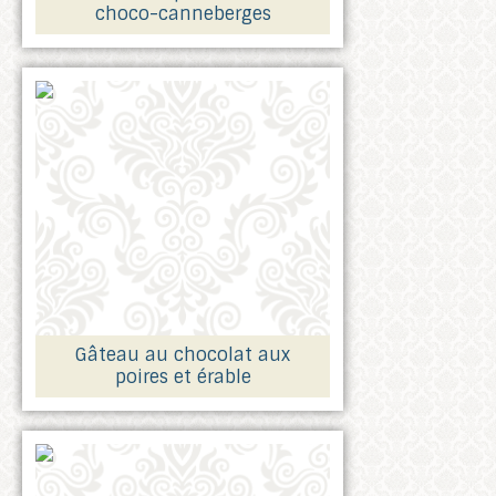
choco-canneberges
Gâteau au chocolat aux
poires et érable