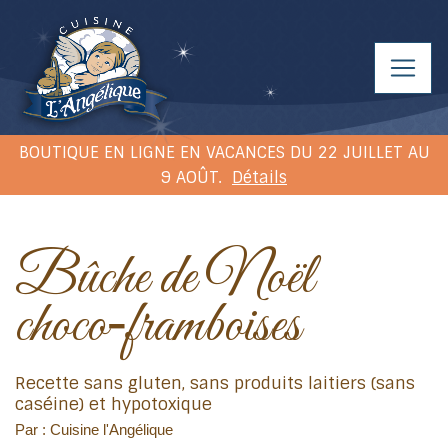
BOUTIQUE EN LIGNE EN VACANCES DU 22 JUILLET AU
9 AOÛT.
Détails
Bûche de Noël
choco‑framboises
Recette sans gluten, sans produits laitiers (sans
caséine) et hypotoxique
Par : Cuisine l'Angélique