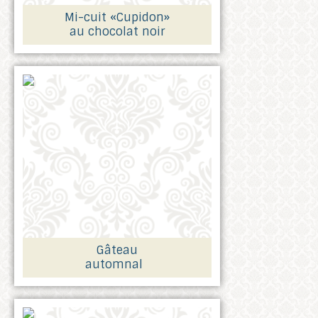
Mi-cuit «Cupidon»
au chocolat noir
Gâteau
automnal