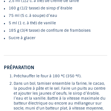
2,5 ml (1/2 c. à thé)
de
crème de tartre
160 g (1/2 tasse)
de
sirop d’érable
75 ml (5 c. à soupe)
d’
eau
5 ml (1 c. à thé)
de
vanille
185 g (3/4 tasse)
de
confiture de framboises
Sucre à glacer
PRÉPARATION
Préchauffer le four à 180 °C (350 °F).
Dans un bol, tamiser ensemble la farine, le cacao,
la poudre à pâte et le sel. Faire un puits au centre
et ajouter les jaunes d’oeufs, le sirop d’érable,
l’eau et la vanille. Battre à la vitesse maximale du
batteur électrique ou encore au mélangeur sur
socle, muni d'un batteur plat, à vitesse moyenne,