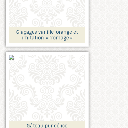
Glaçages
vanille, orange et
imitation « fromage »
Gâteau pur délice