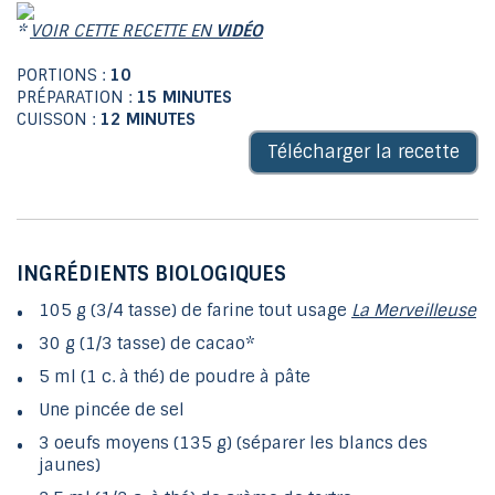
*
VOIR CETTE RECETTE EN
VIDÉO
PORTIONS :
10
PRÉPARATION :
15 MINUTES
CUISSON :
12 MINUTES
Télécharger la recette
INGRÉDIENTS BIOLOGIQUES
105 g (3/4 tasse)
de
farine tout usage
La Merveilleuse
30 g (1/3 tasse)
de
cacao
*
5 ml (1 c. à thé)
de
poudre à pâte
Une pincée
de
sel
3
oeufs
moyens (135 g) (séparer les blancs des
jaunes)