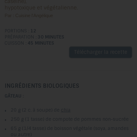
caséine),
hypotoxique et végétalienne.
Par : Cuisine l'Angélique
PORTIONS :
12
PRÉPARATION :
30 MINUTES
CUISSON :
45 MINUTES
Télécharger la recette
INGRÉDIENTS BIOLOGIQUES
GÂTEAU :
20 g (2 c. à soupe) de
chia
250 g (1 tasse) de compote de pommes non-sucrée
65 g (1/4 tasse) de boisson végétale (soya, amandes
ou autre)