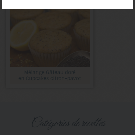
Mélange Gâteau doré
en Cupcakes citron-pavot
catégories de recettes