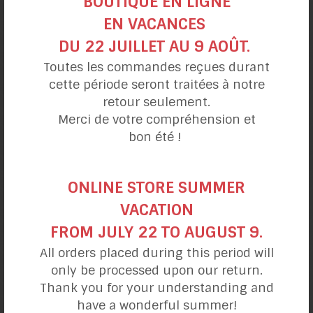
BOUTIQUE EN LIGNE
EN VACANCES
Gâteau citronné
aux petits fruits
DU 22 JUILLET AU 9 AOÛT.
Toutes les commandes reçues durant
cette période seront traitées à notre
retour seulement.
Merci de votre compréhension et
bon été !
ONLINE STORE SUMMER
VACATION
FROM JULY 22 TO AUGUST 9.
Bûche féérie
All orders placed during this period will
chocolatée
only be processed upon our return.
Thank you for your understanding and
have a wonderful summer!