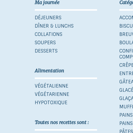
Ma journée
Catég
DÉJEUNERS
ACCO
DÎNER & LUNCHS
BISCU
COLLATIONS
BREU
SOUPERS
BOUL
DESSERTS
CONF
COMP
CRÊP
Alimentation
ENTR
GÂTE
VÉGÉTALIENNE
GLAC
VÉGÉTARIENNE
GLAÇ
HYPOTOXIQUE
MUFF
PAINS
Toutes nos recettes sont :
PAINS
PÂTES