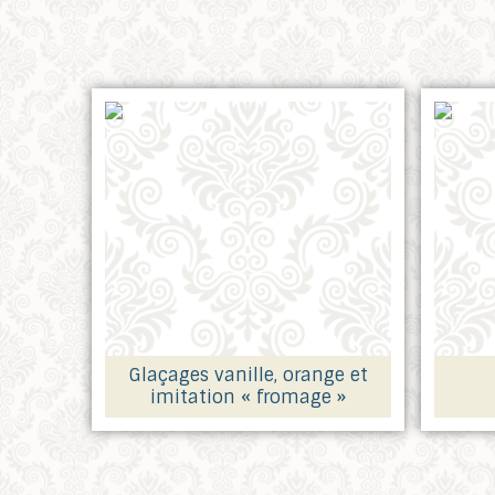
Glaçages
vanille, orange et
imitation « fromage »