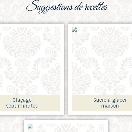
suggestions de recettes
Glaçage
Sucre à glacer
sept minutes
maison