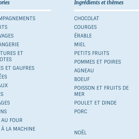
ories
Ingrédients et thèmes
MPAGNEMENTS
CHOCOLAT
ITS
COURGES
VAGES
ÉRABLE
ANGERIE
MIEL
ITURES ET
PETITS FRUITS
OTES
POMMES ET POIRES
ES ET GAUFRES
AGNEAU
ÉES
BOEUF
AUX
POISSON ET FRUITS DE
ÉS
MER
AGES
POULET ET DINDE
INS
PORC
 AU FOUR
 À LA MACHINE
NOËL