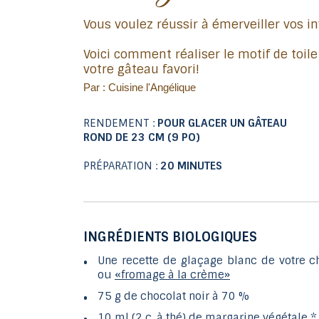
Vous voulez réussir à émerveiller vos in
Voici comment réaliser le motif de toil
votre gâteau favori!
Par : Cuisine l'Angélique
RENDEMENT :
POUR GLACER UN GÂTEAU
ROND DE 23 CM (9 PO)
PRÉPARATION :
20 MINUTES
INGRÉDIENTS BIOLOGIQUES
Une recette de glaçage blanc de votre c
ou
«fromage à la crème»
75 g de chocolat noir à 70 %
10 ml (2 c. à thé) de margarine végétale *