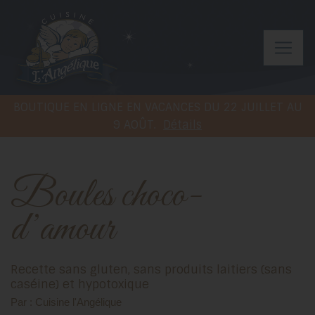
BOUTIQUE EN LIGNE EN VACANCES DU 22 JUILLET AU
9 AOÛT.
Détails
Boules choco-
d’amour
Recette sans gluten, sans produits laitiers (sans
caséine) et hypotoxique
Par : Cuisine l'Angélique