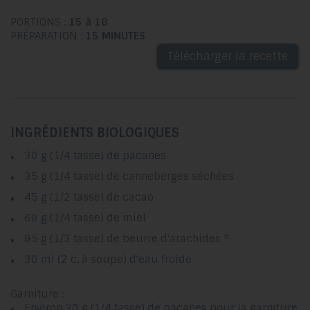
PORTIONS :
15 à 18
PRÉPARATION :
15 MINUTES
Télécharger la recette
INGRÉDIENTS BIOLOGIQUES
30 g (1/4 tasse)
de
pacanes
35 g (1/4 tasse)
de
canneberges
séchées
45 g (1/2 tasse)
de
cacao
60 g (1/4 tasse)
de
miel
95 g (1/3 tasse)
de beurre d'arachides *
30 ml (2 c. à soupe)
d'
eau
froide
Garniture :
Environ 30 g (1/4 tasse)
de
pacanes
pour la garniture