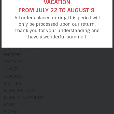
VACATION
FROM JULY 22 TO AUGUST 9.
ACCOMPAGNEMENTS
All orders placed during this period will
BISCUITS
only be processed upon our return.
BREUVAGES
Thank you for your understanding and
BOULANGERIE
have a wonderful summer!
CONFITURES ET COMPOTES
CRÊPES ET GAUFRES
ENTRÉES
GÂTEAUX
GLACÉS
GLAÇAGES
MUFFINS
PAINS AU FOUR
PAINS À LA MACHINE
PÂTES
PIZZAS