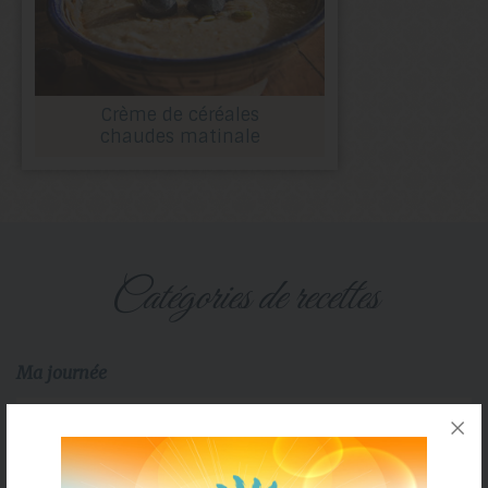
Crème de céréales
chaudes matinale
catégories de recettes
Ma journée
DÉJEUNERS
DÎNER & LUNCHS