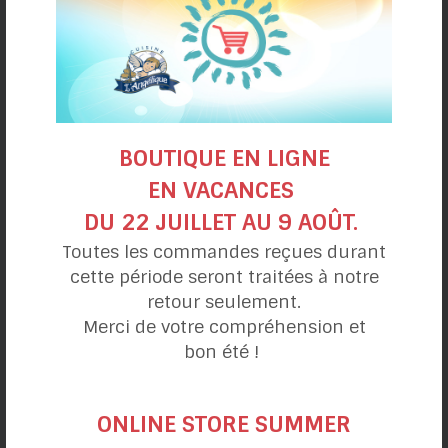
COLLATIONS
SOUPERS
DESSERTS
Alimentation
BOUTIQUE EN LIGNE
VÉGÉTALIENNE
EN VACANCES
VÉGÉTARIENNE
DU 22 JUILLET AU 9 AOÛT.
HYPOTOXIQUE
Toutes les commandes reçues durant
cette période seront traitées à notre
Toutes nos recettes sont :
retour seulement.
Merci de votre compréhension et
SANS GLUTEN
bon été !
SANS PRODUITS LAITIERS
ONLINE STORE SUMMER
Catégories