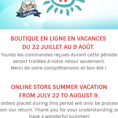
BOUTIQUE EN LIGNE EN VACANCES
Muffins épicés
Yogourt chanvre
à la citrouille
et noix de cajou
DU 22 JUILLET AU 9 AOÛT.
Toutes les commandes reçues durant cette période
seront traitées à notre retour seulement.
Merci de votre compréhension et bon été !
catégories de recettes
ONLINE STORE SUMMER VACATION
FROM JULY 22 TO AUGUST 9.
ories
Ingrédients et thèmes
l orders placed during this period will only be proces
pon our return. Thank you for your understanding a
MPAGNEMENTS
CHOCOLAT
have a wonderful summer!