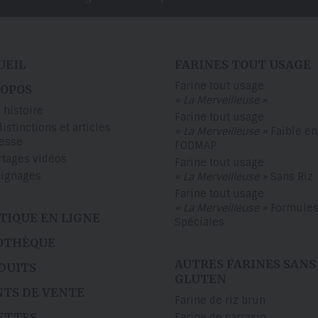
UEIL
FARINES TOUT USAGE
Farine tout usage
ROPOS
« La Merveilleuse »
 histoire
Farine tout usage
distinctions et articles
« La Merveilleuse »
Faible en
resse
FODMAP
rtages vidéos
Farine tout usage
ignages
« La Merveilleuse »
Sans Riz
Farine tout usage
« La Merveilleuse »
Formule
TIQUE EN LIGNE
Spéciales
OTHÈQUE
AUTRES FARINES SANS
DUITS
GLUTEN
NTS DE VENTE
Farine de riz brun
ETTES
Farine de sarrasin