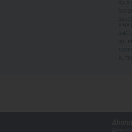
SALA
SAND
SAUCE
VINA
SMOO
SOUP
TART
AUTR
Abonne
Recevez n