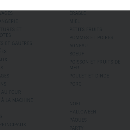
ITS
COURGES
VAGES
ÉRABLE
ANGERIE
MIEL
ITURES ET
PETITS FRUITS
OTES
POMMES ET POIRES
ES ET GAUFRES
AGNEAU
ÉES
BOEUF
AUX
POISSON ET FRUITS DE
ÉS
MER
AGES
POULET ET DINDE
INS
PORC
 AU FOUR
 À LA MACHINE
NOËL
HALLOWEEN
S
PÂQUES
PRINCIPAUX
PARTY