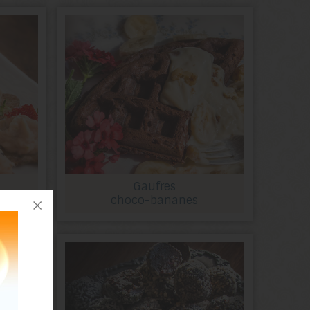
Gaufres
choco-bananes