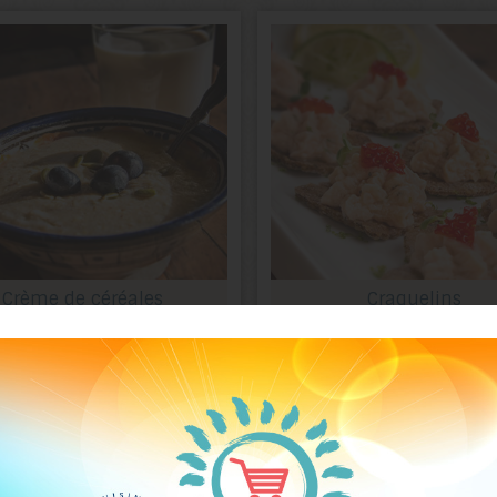
Crème de céréales
Craquelins
chaudes matinale
multigrains