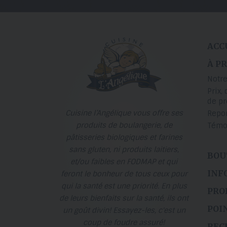
ACC
À P
Notre
Prix, 
de p
Cuisine l’Angélique vous offre ses
Repo
produits de boulangerie, de
Témo
pâtisseries biologiques et farines
sans gluten, ni produits laitiers,
BOU
et/ou faibles en FODMAP et qui
INF
feront le bonheur de tous ceux pour
qui la santé est une priorité. En plus
PRO
de leurs bienfaits sur la santé, ils ont
POI
un goût divin! Essayez-les, c'est un
coup de foudre assuré!
REC