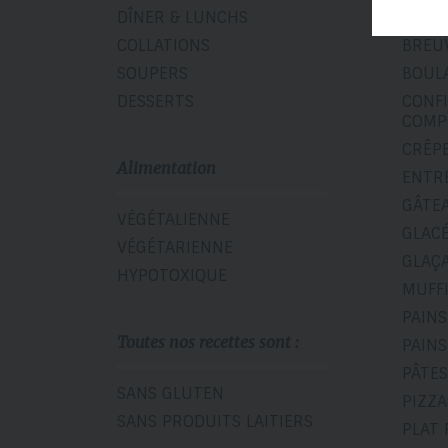
DÎNER & LUNCHS
BISCU
COLLATIONS
BREU
SOUPERS
BOUL
DESSERTS
CONF
COMP
CRÊP
Alimentation
ENTR
GÂTE
VÉGÉTALIENNE
GLAC
VÉGÉTARIENNE
GLAÇ
HYPOTOXIQUE
MUFF
PAINS
Toutes nos recettes sont :
PAINS
PÂTES
SANS GLUTEN
PIZZA
SANS PRODUITS LAITIERS
PLAT 