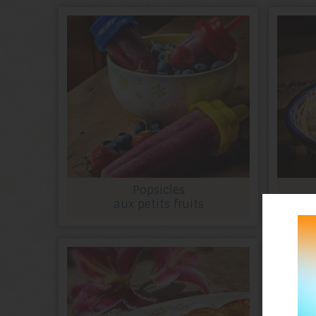
Popsicles
aux petits fruits