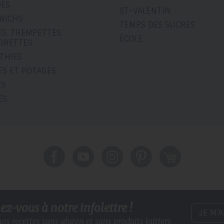
DES
ST-VALENTIN
WICHS
TEMPS DES SUCRES
S, TREMPETTES,
ÉCOLE
IGRETTES
THIES
ES ET POTAGES
ES
ES
z-vous à notre infolettre !
JE M’
os recettes sans gluten
et sans produits laitiers