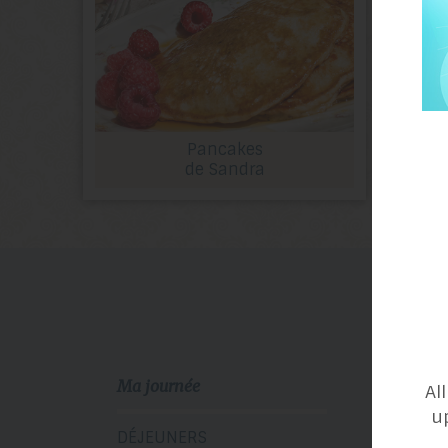
Pancakes
de Sandra
Ma journée
Catég
Al
u
DÉJEUNERS
ACCO