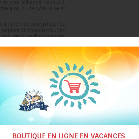
cs et bien mélanger le tout à
obtention d'une pâte lisse et
, ajouter les courgettes, les
s pépites de chocolat (ou les
es moules à muffins tapissés
, environ 40 à 45 minutes,
ilieu en ressorte propre.
suggestions de recettes
BOUTIQUE EN LIGNE EN VACANCES