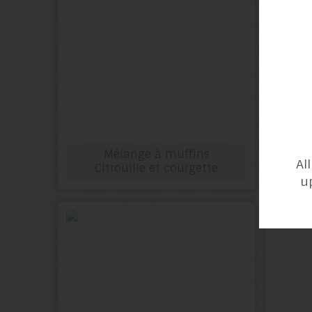
Mélange à muffins
Al
Citrouille et courgette
u