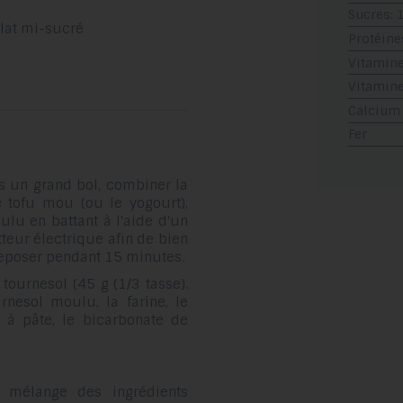
Sucres: 
olat mi-sucré
Protéine
Vitamine
Vitamine
Calcium
Fer
s un grand bol, combiner la
le tofu mou (ou le yogourt),
oulu en battant à l'aide d'un
tteur électrique afin de bien
 reposer pendant 15 minutes.
tournesol (45 g (1/3 tasse).
nesol moulu, la farine, le
 à pâte, le bicarbonate de
mélange des ingrédients