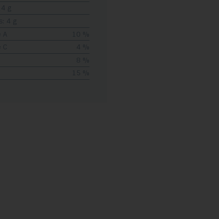
14 g
s: 4 g
 A
10 %
 C
4 %
8 %
15 %