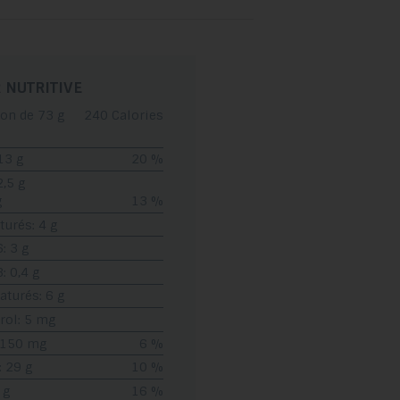
glisser.
 NUTRITIVE
ion de 73 g
240 Calories
13 g
20 %
2,5 g
g
13 %
turés: 4 g
: 3 g
 0,4 g
turés: 6 g
rol: 5 mg
 150 mg
6 %
: 29 g
10 %
 g
16 %