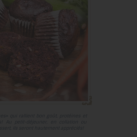
au
résultat
de
recherche
sélectionné.
Les
utilisateurs
d'appareils
tactiles
peuvent
se
servir
de
gestes
tels
» qui rallient bon goût, protéines et
que
! Au petit-déjeuner, en collation ou
toucher
ert, ils seront hautement appréciés!
et