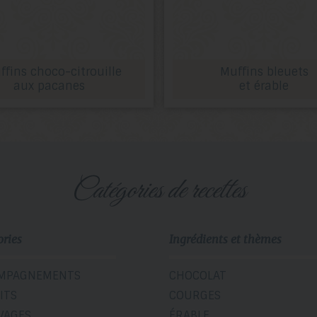
ffins choco-citrouille
Muffins bleuets
aux pacanes
et érable
catégories de recettes
ories
Ingrédients et thèmes
MPAGNEMENTS
CHOCOLAT
ITS
COURGES
VAGES
ÉRABLE