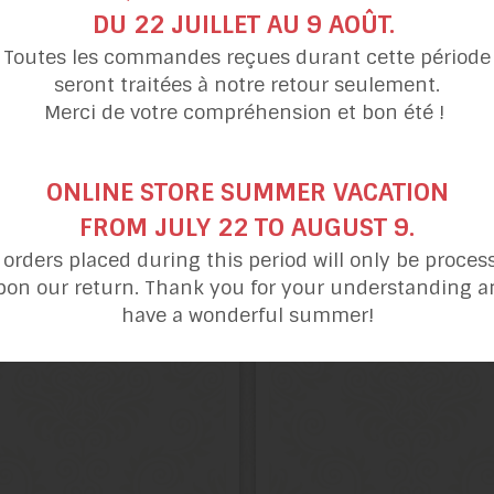
DU 22 JUILLET AU 9 AOÛT.
Toutes les commandes reçues durant cette période
seront traitées à notre retour seulement.
Merci de votre compréhension et bon été !
ONLINE STORE SUMMER VACATION
FROM JULY 22 TO AUGUST 9.
Muffins
Mélange Gâteau do
l orders placed during this period will only be proces
pommes-carottes
en Cupcakes orang
pon our return. Thank you for your understanding a
have a wonderful summer!