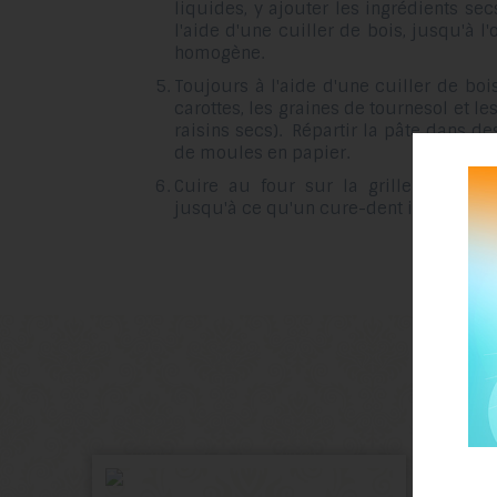
liquides, y ajouter les ingrédients se
l'aide d'une cuiller de bois, jusqu'à l'
homogène.
Toujours à l'aide d'une cuiller de bois
carottes, les graines de tournesol et le
raisins secs). Répartir la pâte dans d
de moules en papier.
Cuire au four sur la grille centrale
jusqu'à ce qu'un cure-dent inséré au m