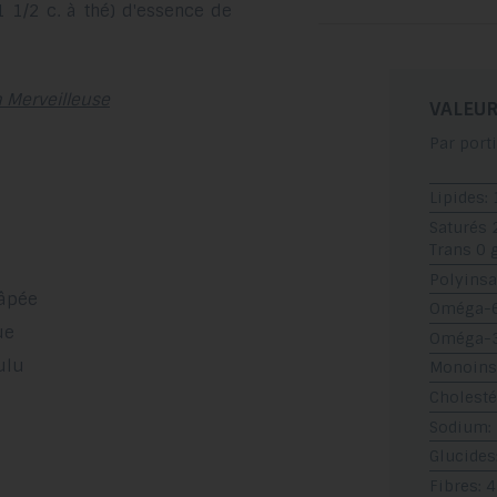
1 1/2 c. à thé) d'essence de
a Merveilleuse
VALEUR
Par port
Lipides: 
Saturés 
Trans 0 
Polyinsa
râpée
Oméga-6
ue
Oméga-3:
oulu
Monoinsa
Cholesté
Sodium:
Glucides
Fibres: 4