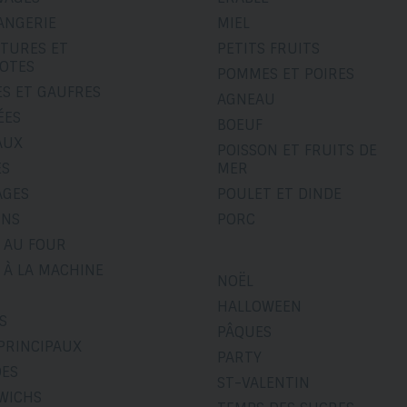
ANGERIE
MIEL
ITURES ET
PETITS FRUITS
OTES
POMMES ET POIRES
ES ET GAUFRES
AGNEAU
ÉES
BOEUF
AUX
POISSON ET FRUITS DE
ÉS
MER
AGES
POULET ET DINDE
INS
PORC
 AU FOUR
 À LA MACHINE
NOËL
HALLOWEEN
S
PÂQUES
PRINCIPAUX
PARTY
DES
ST-VALENTIN
WICHS