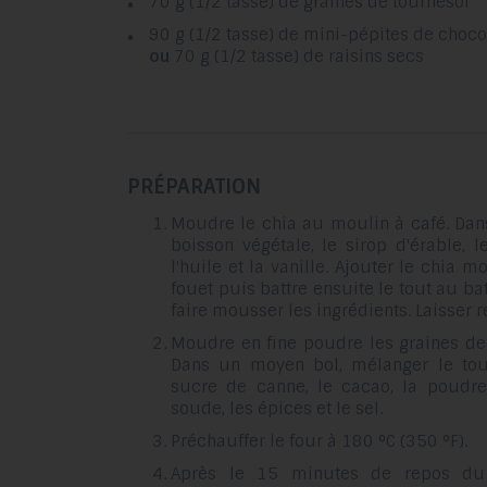
70 g (1/2 tasse) de graines de tournesol
90 g (1/2 tasse) de mini-pépites de choc
ou
70 g (1/2 tasse) de raisins secs
PRÉPARATION
Moudre le chia au moulin à café. Dan
boisson végétale, le sirop d'érable, 
l'huile et la vanille. Ajouter le chia m
fouet puis battre ensuite le tout au ba
faire mousser les ingrédients. Laisser
Moudre en fine poudre les graines de 
Dans un moyen bol, mélanger le tour
sucre de canne, le cacao, la poudre
soude, les épices et le sel.
Préchauffer le four à 180 °C (350 °F).
Après le 15 minutes de repos du 