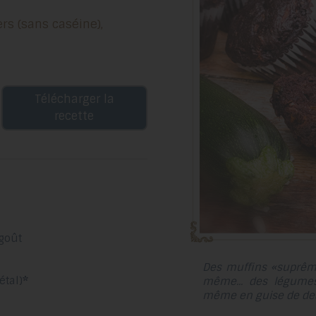
Télécharger la
recette
 goût
Des muffins «suprêmes
étal)
*
même... des légumes
même en guise de dess