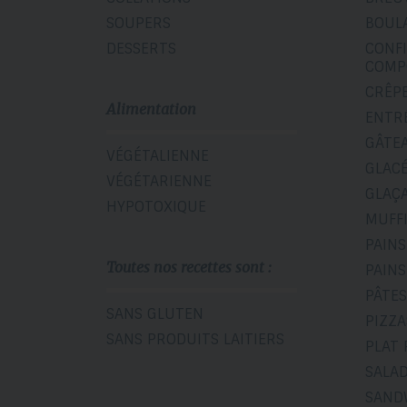
SOUPERS
BOUL
DESSERTS
CONF
COMP
CRÊP
Alimentation
ENTR
GÂTE
VÉGÉTALIENNE
GLAC
VÉGÉTARIENNE
GLAÇ
HYPOTOXIQUE
MUFF
PAINS
Toutes nos recettes sont :
PAINS
PÂTES
SANS GLUTEN
PIZZA
SANS PRODUITS LAITIERS
PLAT 
SALA
SAND