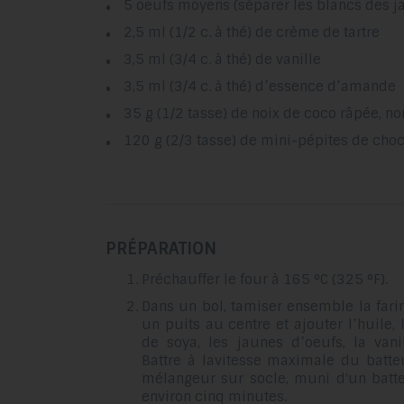
5 oeufs moyens (séparer les blancs des j
2,5 ml (1/2 c. à thé) de crème de tartre
3,5 ml (3/4 c. à thé) de vanille
3,5 ml (3/4 c. à thé) d’essence d’amande
35 g (1/2 tasse) de noix de coco râpée, n
120 g (2/3 tasse) de mini-pépites de cho
PRÉPARATION
Préchauffer le four à 165 °C (325 °F).
Dans un bol, tamiser ensemble la farin
un puits au centre et ajouter l’huile, 
de soya, les jaunes d’oeufs, la vani
Battre à lavitesse maximale du batte
mélangeur sur socle, muni d'un batte
environ cinq minutes.