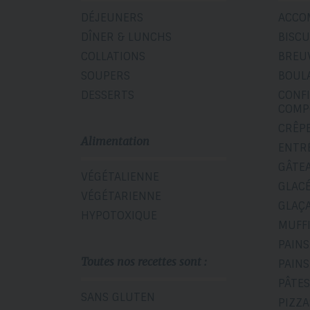
DÉJEUNERS
ACCO
DÎNER & LUNCHS
BISCU
COLLATIONS
BREU
SOUPERS
BOUL
DESSERTS
CONF
COMP
CRÊP
Alimentation
ENTR
GÂTE
VÉGÉTALIENNE
GLAC
VÉGÉTARIENNE
GLAÇ
HYPOTOXIQUE
MUFF
PAINS
Toutes nos recettes sont :
PAINS
PÂTES
SANS GLUTEN
PIZZA