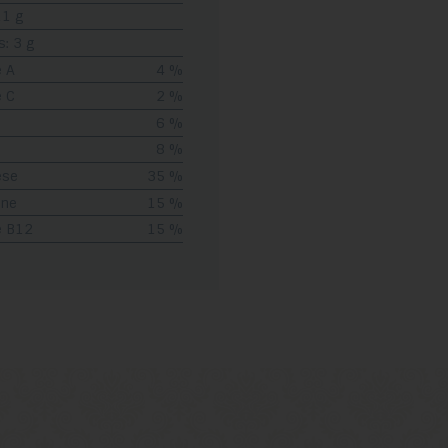
11 g
s: 3 g
 A
4 %
 C
2 %
6 %
8 %
èse
35 %
ine
15 %
e B12
15 %