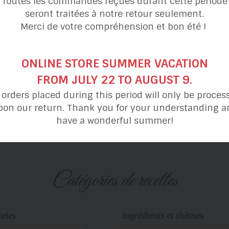
Toutes les commandes reçues durant cette période
seront traitées à notre retour seulement.
Merci de votre compréhension et bon été !
ONLINE STORE SUMMER VACATION
FROM JULY 22 TO AUGUST 9.
l orders placed during this period will only be proces
Gâteau chiffon
Mini-brownies
à l’orange
pon our return. Thank you for your understanding a
have a wonderful summer!
catégories de recettes
ories
Ingrédients et thèmes