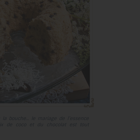
au
résultat
de
recherche
sélectionné.
Les
utilisateurs
d'appareils
tactiles
peuvent
se
servir
de
gestes
tels
la bouche... le mariage de l’essence
que
ix de coco et du chocolat est tout
toucher
et