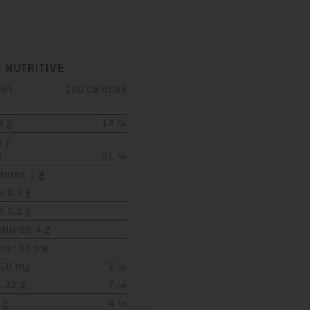
glisser.
 NUTRITIVE
ion
180 Calories
9 g
14 %
4 g
g
21 %
turés: 1 g
 0,6 g
 0,2 g
turés: 4 g
rol: 55 mg
 50 mg
2 %
: 22 g
7 %
 g
4 %