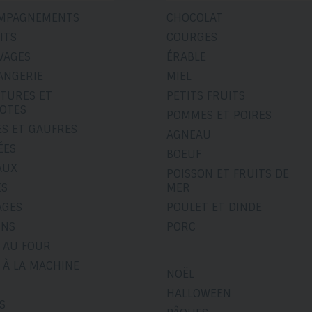
MPAGNEMENTS
CHOCOLAT
ITS
COURGES
VAGES
ÉRABLE
ANGERIE
MIEL
ITURES ET
PETITS FRUITS
OTES
POMMES ET POIRES
ES ET GAUFRES
AGNEAU
ÉES
BOEUF
AUX
POISSON ET FRUITS DE
ÉS
MER
AGES
POULET ET DINDE
INS
PORC
 AU FOUR
 À LA MACHINE
NOËL
HALLOWEEN
S