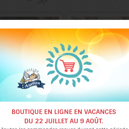
hortcake en pot aux
Gâteau style «froma
fraises et mangue
chocolat et framboi
BOUTIQUE EN LIGNE EN VACANCES
DU 22 JUILLET AU 9 AOÛT.