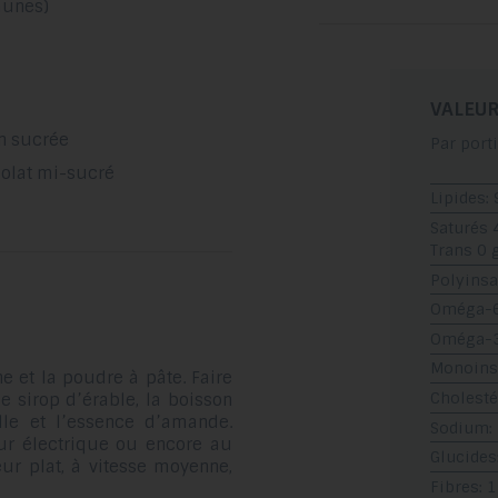
aunes)
VALEUR
on sucrée
Par port
colat mi-sucré
Lipides: 
Saturés 
Trans 0 
Polyinsa
Oméga-6:
Oméga-3:
Monoinsa
e et la poudre à pâte. Faire
Cholesté
le sirop d’érable, la boisson
lle et l’essence d’amande.
Sodium:
ur électrique ou encore au
Glucides
ur plat, à vitesse moyenne,
Fibres: 1