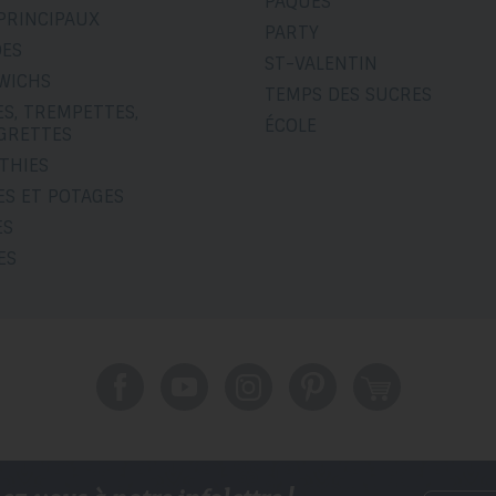
PÂQUES
PRINCIPAUX
PARTY
DES
ST-VALENTIN
WICHS
TEMPS DES SUCRES
S, TREMPETTES,
ÉCOLE
IGRETTES
THIES
ES ET POTAGES
ES
ES