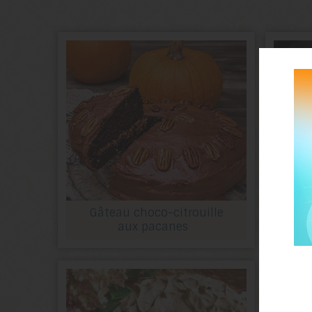
Gâteau choco-citrouille
S
aux pacanes