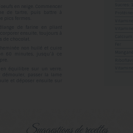
Sucres: 
d’oeufs en neige. Commencer
e de tartre, puis battre à
Protéine
e pics fermes.
Vitamine
élange de farine en pliant
Vitamine
ncorporer ensuite, toujours à
Calcium
es de chocolat.
Fer
heminée non huilé et cuire
Mangan
ron 60 minutes, jusqu’à ce
pre.
Riboflav
Vitamin
 en équilibre sur un verre.
r démouler, passer la lame
oule et déposer ensuite sur
suggestions de recettes