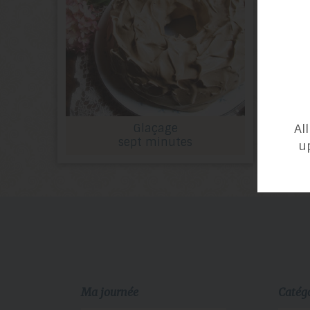
Al
Glaçage
sept minutes
u
Ma journée
Catég