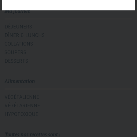
Ma journée
DÉJEUNERS
DÎNER & LUNCHS
COLLATIONS
SOUPERS
DESSERTS
Alimentation
VÉGÉTALIENNE
VÉGÉTARIENNE
HYPOTOXIQUE
Toutes nos recettes sont :