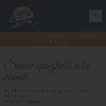
BOUTIQUE EN LIGNE EN VACANCES DU 22 JUILLET AU
9 AOÛT.
Détails
Sauce spaghetti à la
viande
Recette sans gluten et sans produits laitiers
(sans caséine).
Par : Cuisine l'Angélique