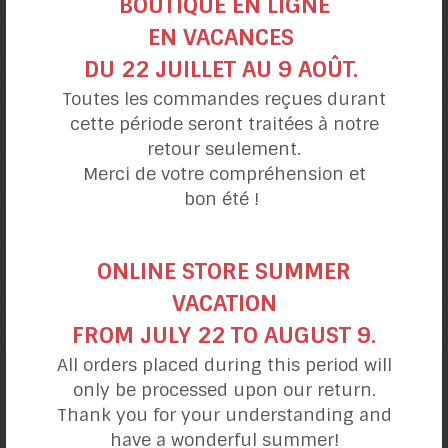
BOUTIQUE EN LIGNE
EN VACANCES
DU 22 JUILLET AU 9 AOÛT.
Toutes les commandes reçues durant
cette période seront traitées à notre
retour seulement.
Merci de votre compréhension et
bon été !
Macaroni au
«fromage» végétal
ONLINE STORE SUMMER
VACATION
FROM JULY 22 TO AUGUST 9.
All orders placed during this period will
only be processed upon our return.
catégories de recettes
Thank you for your understanding and
have a wonderful summer!