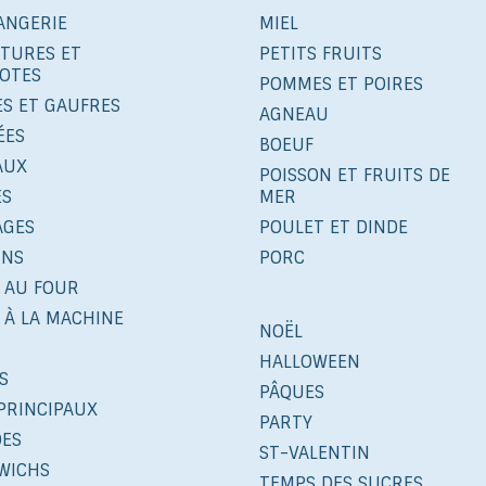
ANGERIE
MIEL
ITURES ET
PETITS FRUITS
OTES
POMMES ET POIRES
ES ET GAUFRES
AGNEAU
ÉES
BOEUF
AUX
POISSON ET FRUITS DE
ÉS
MER
AGES
POULET ET DINDE
INS
PORC
 AU FOUR
 À LA MACHINE
NOËL
HALLOWEEN
S
PÂQUES
PRINCIPAUX
PARTY
DES
ST-VALENTIN
WICHS
TEMPS DES SUCRES