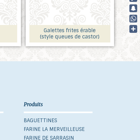
Cop
Link
Sna
Wha
Galettes frites érable
(style queues de castor)
Part
Produits
BAGUETTINES
FARINE LA MERVEILLEUSE
FARINE DE SARRASIN