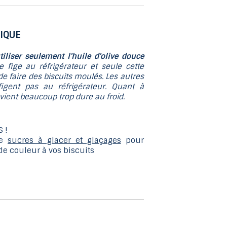
au
résultat
de
IQUE
recherche
tiliser seulement l'huile d'olive douce
sélectionné.
le fige au réfrigérateur et seule cette
Les
e faire des biscuits moulés. Les autres
utilisateurs
figent pas au réfrigérateur. Quant à
d'appareils
evient beaucoup trop dure au froid.
tactiles
peuvent
 !
se
de
sucres à glacer et glaçages
pour
servir
de couleur à vos biscuits
de
gestes
tels
que
toucher
et