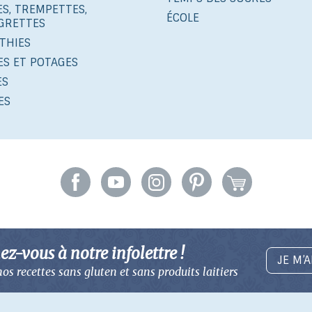
S, TREMPETTES,
ÉCOLE
IGRETTES
THIES
ES ET POTAGES
ES
ES
z-vous à notre infolettre !
JE M’
os recettes sans gluten
et sans produits laitiers