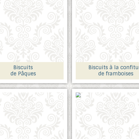
Biscuits
Biscuits à la confitu
de Pâques
de framboises