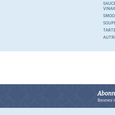
SAUCE
VINA
SMOO
SOUP
TART
AUTR
Abonne
Recevez n