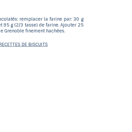
glisser.
colatés: remplacer la farine par: 30 g
t 95 g (2/3 tasse) de farine. Ajouter 25
 de Grenoble finement hachées.
RECETTES DE BISCUITS