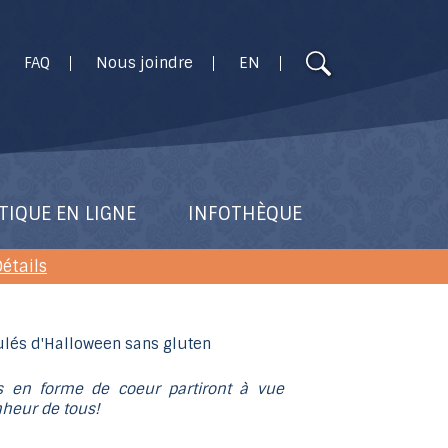
Utilisez
FAQ
Nous joindre
EN
les
flèches
haut
et
bas
pour
TIQUE EN LIGNE
INFOTHÈQUE
sélectionner
le
étails
résultat
disponible.
Appuyez
sur
Entrée
ts en forme de coeur partiront à vue
onheur de tous!
pour
accéder