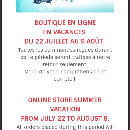
BOUTIQUE EN LIGNE
EN VACANCES
DU 22 JUILLET AU 9 AOÛT.
Toutes les commandes reçues durant
Pouding au pain
cette période seront traitées à notre
aux pommes à l’érable
retour seulement.
Merci de votre compréhension et
bon été !
ONLINE STORE SUMMER
VACATION
FROM JULY 22 TO AUGUST 9.
All orders placed during this period will