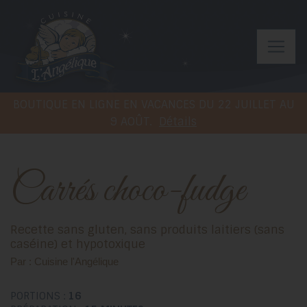
BOUTIQUE EN LIGNE EN VACANCES DU 22 JUILLET AU
9 AOÛT.
Détails
Carrés choco-fudge
Recette sans gluten, sans produits laitiers (sans
caséine) et hypotoxique
Par : Cuisine l'Angélique
PORTIONS :
16