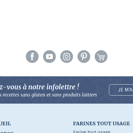
-vous à notre infolettre !
JE M’
 recettes sans gluten
et sans produits laitiers
UEIL
FARINES TOUT USAGE
Farine tout usage