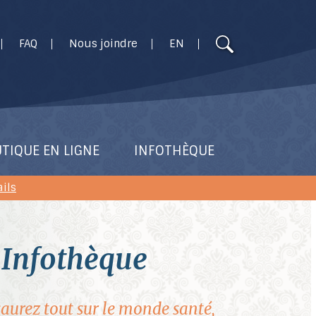
Utilisez
FAQ
Nous joindre
EN
les
flèches
haut
et
bas
pour
TIQUE EN LIGNE
INFOTHÈQUE
sélectionner
le
ails
résultat
disponible.
Appuyez
infothèque
sur
Entrée
pour
 saurez tout sur le monde santé,
accéder