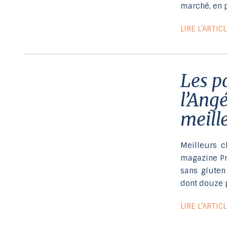
marché, en 
LIRE L’ARTIC
Les pains sans gluten de Cuisine
l’Ang
meill
Meilleurs c
magazine Pr
sans gluten
dont douze p
LIRE L’ARTIC