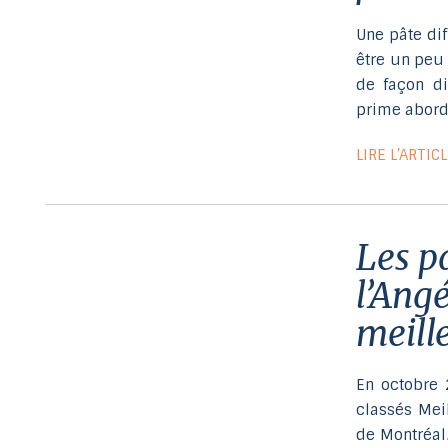
Une pâte dif
être un peu
de façon di
prime abord
LIRE L’ARTIC
Les pains sans gluten de Cuisine
l’Ang
meill
En octobre 
classés Meil
de Montréal.