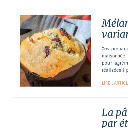
Mélange à muffins en plusieurs
varia
Ces prépara
maisonnée. 
pour agréme
réalisées à 
LIRE L’ARTIC
La pâte à tarte sans gluten, étape
par é