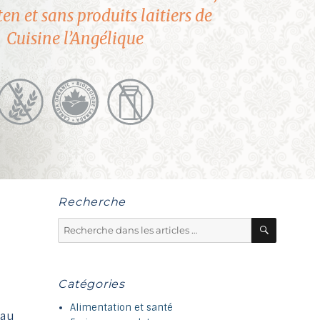
au
en et sans produits laitiers de
résultat
Cuisine l’Angélique
de
recherche
sélectionné.
Les
utilisateurs
d'appareils
tactiles
peuvent
se
Recherche
servir
Recherc
de
Recherche
pour :
gestes
tels
que
Catégories
toucher
Alimentation et santé
et
 au