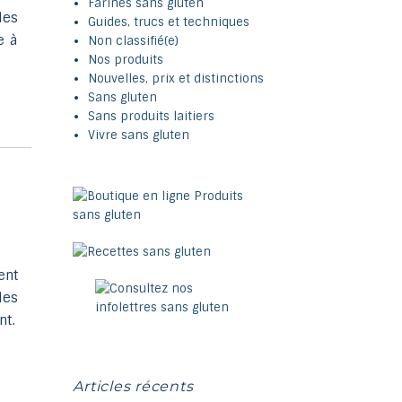
Farines sans gluten
glisser.
des
Guides, trucs et techniques
e à
Non classifié(e)
Nos produits
Nouvelles, prix et distinctions
Sans gluten
Sans produits laitiers
Vivre sans gluten
ent
les
nt.
Articles récents