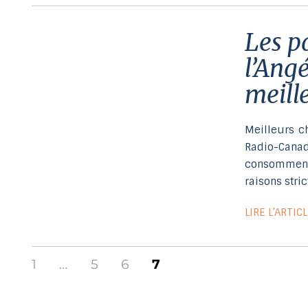
Les pains sans gluten de Cuisine
l’Ang
meille
Meilleurs ch
Radio-Canad
consomment 
raisons stri
LIRE L’ARTIC
Pagination
1
…
5
6
7
des