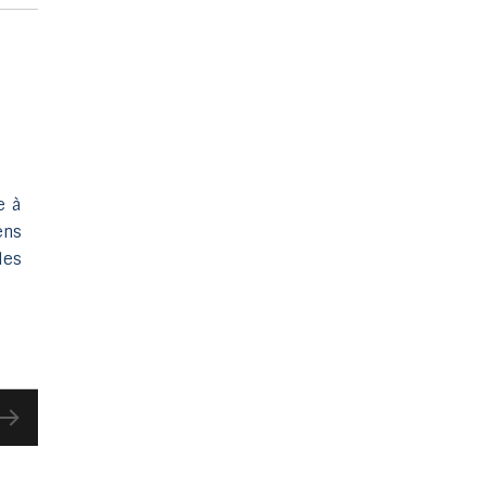
e à
ens
des