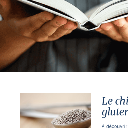
Le chia, un superaliment sans
glute
À découvrir