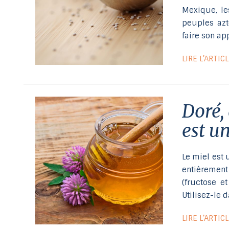
Mexique, le
peuples az
faire son ap
LIRE L’ARTIC
Doré, délicieux et naturel… le miel
est un
Le miel est
entièrement
(fructose e
Utilisez-le d
LIRE L’ARTIC