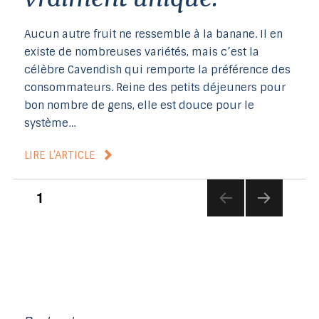
Aucun autre fruit ne ressemble à la banane. Il en
existe de nombreuses variétés, mais c’est la
célèbre Cavendish qui remporte la préférence des
consommateurs. Reine des petits déjeuners pour
bon nombre de gens, elle est douce pour le
système…
LIRE L’ARTICLE
Pagination
1
des
ONW
ARD
publications