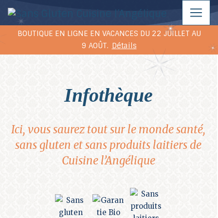
BOUTIQUE EN LIGNE EN VACANCES DU 22 JUILLET AU
9 AOÛT.
Détails
infothèque
Ici, vous saurez tout sur le monde santé,
sans gluten et sans produits laitiers de
Cuisine l’Angélique