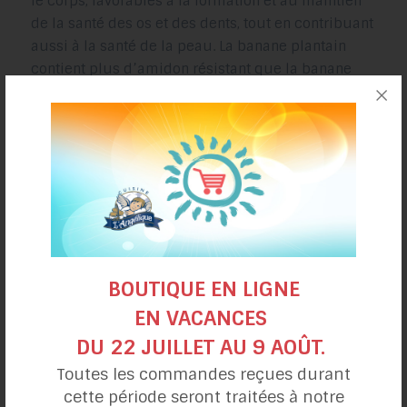
le corps, favorables à la formation et au maintien
de la santé des os et des dents, tout en contribuant
aussi à la santé de la peau. La banane plantain
contient plus d’amidon résistant que la banane
sucrée, ce qui en facilite la cuisson.
SOURCES :
https://www.passeportsante.net/fr/Nutrition/Encyclo
pedieAliments/Fiche.aspx?doc=banane_nu
BOUTIQUE EN LIGNE
https://www.maxdegenie.com/conseils-et-
EN VACANCES
astuces/les-bienfaits-des-bananes-murissement-
DU 22 JUILLET AU 9 AOÛT.
et-conservation/
Toutes les commandes reçues durant
https://www.lanutrition.fr/bien-dans-son-
cette période seront traitées à notre