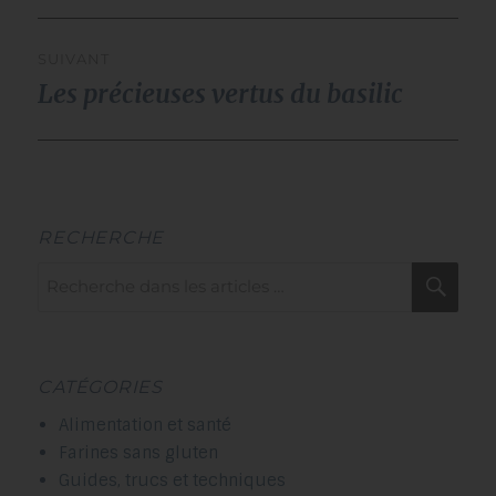
SUIVANT
Les précieuses vertus du basilic
Publication
suivante :
RECHERCHE
Recherche
Rec
pour :
CATÉGORIES
Alimentation et santé
Farines sans gluten
Guides, trucs et techniques