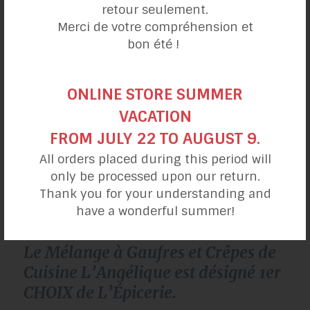
assiette/aliments/fruits/bananes/les-atouts-sante-
retour seulement.
de-la-banane
Merci de votre compréhension et
bon été !
https://fr.wikipedia.org/wiki/Banane
ONLINE STORE SUMMER
https://www.noovomoi.ca/cuisiner/aliments/banane
.html
VACATION
FROM JULY 22 TO AUGUST 9.
All orders placed during this period will
Auteur
Publié
Catégories
Cuisine l’Angélique
2023-03-31
Alimentation et santé
only be processed upon our return.
le
Thank you for your understanding and
navigation
have a wonderful summer!
PRÉCÉDENT
de
Le Mélange à Gaufres et Crêpes de
Publication
l’article
précédente :
Cuisine L’Angélique est désigné 1er
CHOIX de L’Épicerie.