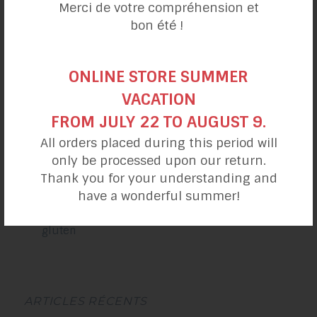
Nouvelles, prix et distinctions
Merci de votre compréhension et
Sans gluten
bon été !
Sans produits laitiers
Vivre sans gluten
ONLINE STORE SUMMER
VACATION
FROM JULY 22 TO AUGUST 9.
All orders placed during this period will
only be processed upon our return.
Thank you for your understanding and
have a wonderful summer!
ARTICLES RÉCENTS