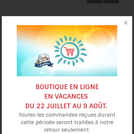
des
BAC
K
publications
RECHERCHE
Recherche
Rec
pour :
BOUTIQUE EN LIGNE
CATÉGORIES
EN VACANCES
Alimentation et santé
DU 22 JUILLET AU 9 AOÛT.
Farines sans gluten
Guides, trucs et techniques
Toutes les commandes reçues durant
Non classifié(e)
cette période seront traitées à notre
Nos produits
retour seulement.