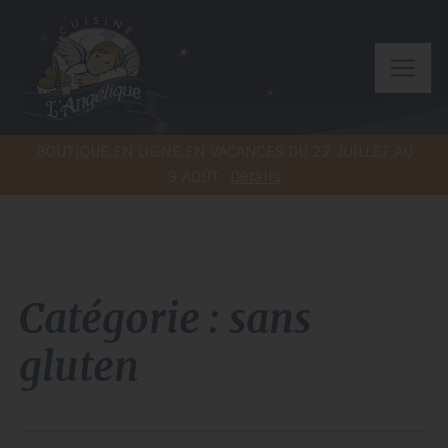
BOUTIQUE EN LIGNE EN VACANCES DU 22 JUILLET AU
9 AOÛT.
Détails
catégorie : sans
gluten