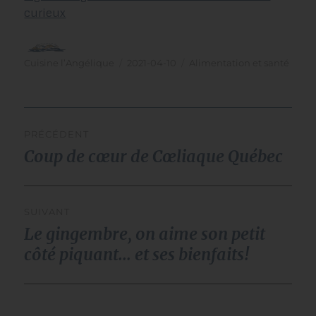
curieux
Auteur
Publié
Catégories
Cuisine l’Angélique
2021-04-10
Alimentation et santé
le
navigation
PRÉCÉDENT
de
Coup de cœur de Cœliaque Québec
Publication
l’article
précédente :
SUIVANT
Le gingembre, on aime son petit
Publication
suivante :
côté piquant… et ses bienfaits!