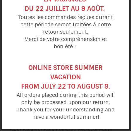
DU 22 JUILLET AU 9 AOÛT.
https://www.passeportsante.net/fr/Nutrition/Encyclo
Toutes les commandes reçues durant
pedieAliments/Fiche.aspx?doc=citron_lime_nu
cette période seront traitées à notre
retour seulement.
https://www.femininbio.com/alimentation/actualite
Merci de votre compréhension et
s-et-nouveautes/7-vertus-bienfaits-du-citron-
bon été !
46343
https://www.canalvie.com/sante-
ONLINE STORE SUMMER
beaute/nutrition/5-raisons-manger-citron-lime-
VACATION
1.1596887
FROM JULY 22 TO AUGUST 9.
https://www.femmeactuelle.fr/sante/medecine-
All orders placed during this period will
douce/bienfaits-du-citron-25-vertus-sante-que-
only be processed upon our return.
vous-ne-soupconnez-pas-2079387
Thank you for your understanding and
have a wonderful summer!
https://www.lesfruitsetlegumesfrais.com/fruits-
legumes/agrumes/citron-citron-vert/coin-des-