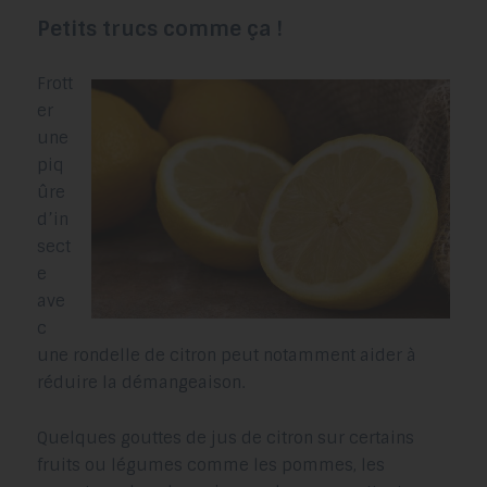
Petits trucs comme ça !
Frott
er
une
piq
ûre
d’in
sect
e
ave
c
une rondelle de citron peut notamment aider à
réduire la démangeaison.
Quelques gouttes de jus de citron sur certains
fruits ou légumes comme les pommes, les