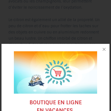
avocats ou les champignons, leur permettent
d’éviter le noircissement de l’oxydation.
Le citron est également un allié de la propreté. Un
peu de citron et d’eau pour frotter les taches sur
des objets en cuivre ou en aluminium redonnent
un beau lustre. Un chiffon imbibé de citron et
d’eau fera fi des tâches sur les meubles ou les
comptoirs.
Et enfin, les citrons sont en spécial à l’épicerie ?
Profitez-en ! Et recueillez-en le plus de jus
possible et congelez-le dans des bacs à glaçons.
Vous en aurez ainsi toujours sous la main !
BOUTIQUE EN LIGNE
Source :
EN VACANCES