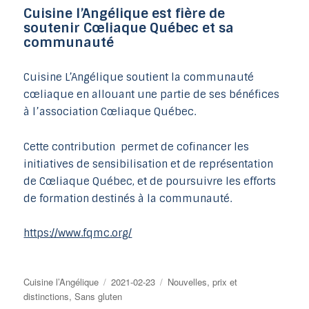
Cuisine l’Angélique est fière de
soutenir Cœliaque Québec et sa
communauté
Cuisine L’Angélique soutient la communauté
cœliaque en allouant une partie de ses bénéfices
à l’association Cœliaque Québec.
Cette contribution permet de cofinancer les
initiatives de sensibilisation et de représentation
de Cœliaque Québec, et de poursuivre les efforts
de formation destinés à la communauté.
https://www.fqmc.org/
Auteur
Publié
Catégories
Cuisine l’Angélique
2021-02-23
Nouvelles, prix et
le
distinctions
,
Sans gluten