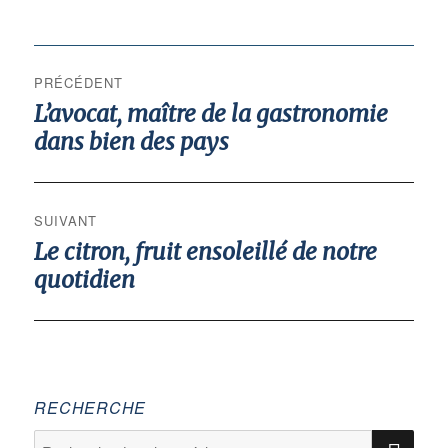
navigation
PRÉCÉDENT
de
L’avocat, maître de la gastronomie
Publication
l’article
précédente :
dans bien des pays
SUIVANT
Le citron, fruit ensoleillé de notre
Publication
suivante :
quotidien
RECHERCHE
Recherche
Rec