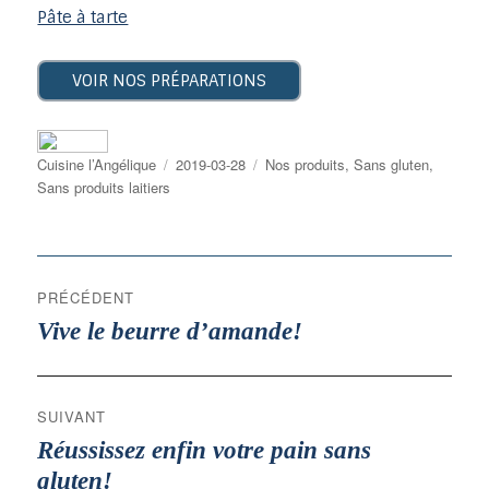
Pâte à tarte
VOIR NOS PRÉPARATIONS
Auteur
Publié
Catégories
Cuisine l’Angélique
2019-03-28
Nos produits
,
Sans gluten
,
le
Sans produits laitiers
navigation
PRÉCÉDENT
de
Publication
Vive le beurre d’amande!
l’article
précédente :
SUIVANT
Publication
Réussissez enfin votre pain sans
suivante :
gluten!