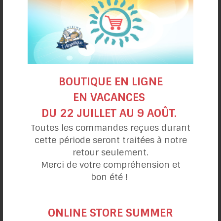
aux Tibétains et aux Éthiopiens, ils se servaient du
sel comme monnaie d’échange ou comme
récompense.
BOUTIQUE EN LIGNE
EN VACANCES
SOURCE :
DU 22 JUILLET AU 9 AOÛT.
Toutes les commandes reçues durant
https://ici.radio-
cette période seront traitées à notre
canada.ca/actualite/v2/lepicerie/niveau2_4587.sh
retour seulement.
tml
Merci de votre compréhension et
bon été !
http://www.infosa.com/fr/sel/types#.Xl_-bENCdUc
https://www.lebelage.ca/ma-
ONLINE STORE SUMMER
sante/alimentation/quel-sel-choisir?page=all