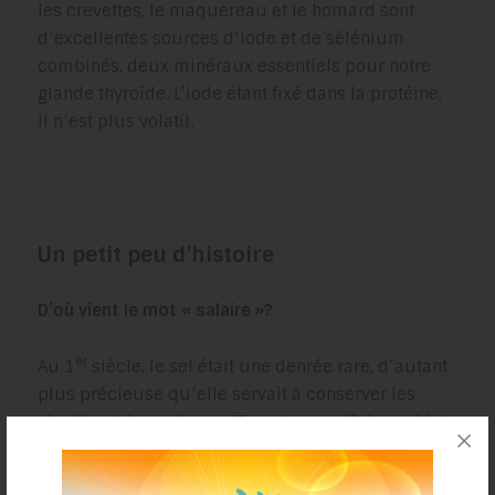
les crevettes, le maquereau et le homard sont
d’excellentes sources d’iode et de sélénium
combinés, deux minéraux essentiels pour notre
glande thyroïde. L’iode étant fixé dans la protéine,
il n’est plus volatil.
Un petit peu d’histoire
D’où vient le mot « salaire »?
er
Au 1
siècle, le sel était une denrée rare, d’autant
plus précieuse qu’elle servait à conserver les
viandes et les poissons. En ce temps-là, les soldats
de l’Empire romain étaient alors rémunérés avec
des portions de sel du nom de «
salarium
». Quant