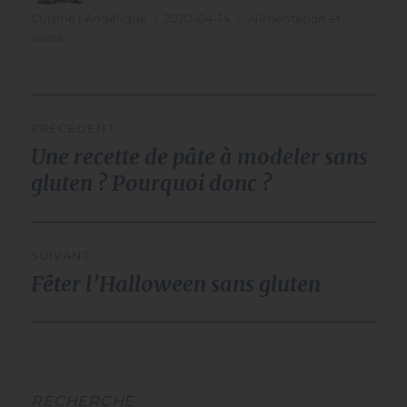
Auteur
Publié
Catégories
Cuisine l’Angélique
2020-04-14
Alimentation et
le
santé
navigation
PRÉCÉDENT
de
Une recette de pâte à modeler sans
Publication
l’article
précédente :
gluten ? Pourquoi donc ?
SUIVANT
Fêter l’Halloween sans gluten
Publication
suivante :
RECHERCHE