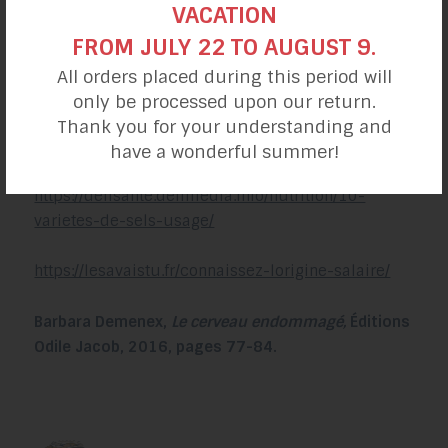
VACATION
FROM JULY 22 TO AUGUST 9.
https://www.fraichementpresse.ca/cuisine/trucs-
astuces/quel-sel-utiliser-1.2231988
All orders placed during this period will
only be processed upon our return.
https://www.coleandmason.fr/blog/les-differents-
Thank you for your understanding and
types-de-sel-n48
have a wonderful summer!
https://defisante.defimedia.info/nutrition/10-
varietes-de-sels-usage/
https://lesavaistu.fr/connaissez-lorigine-salaire/
Barbara Demenex,
Le cerveau endommagé,
Éditions
Odile Jacob, 2016, pages 77-84.