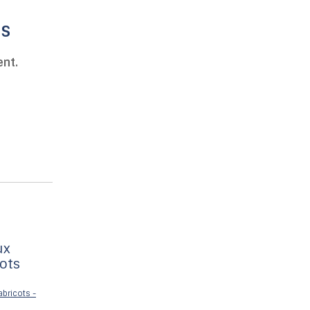
NS
nt.
ux
cots