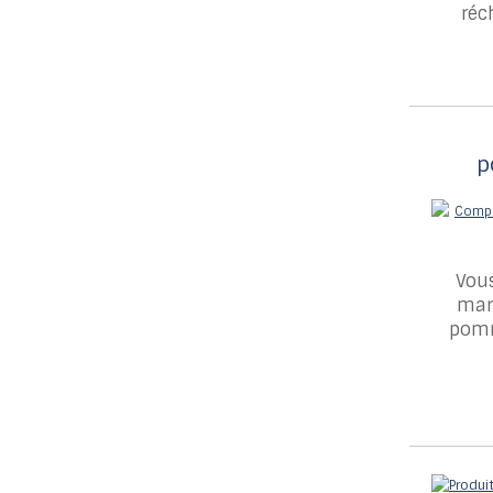
réc
p
Vou
mari
pomm