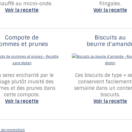
hauffé au micro-onde.
fringales.
Voir la recette
Voir la recette
Compote de
Biscuits au
ommes et prunes
beurre d’amand
s serez enchanté
par le
Ces biscuits de type « se
age plutôt inusité des
conservent facilemen
es et des prunes dans
semaine dans un conte
cette compote
.
biscuits.
Voir la recette
Voir la recette