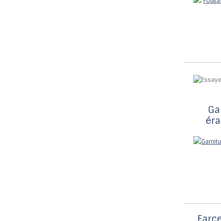
Ga
éra
Farce