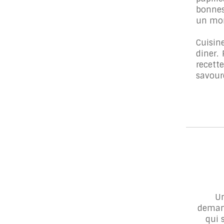
bonnes
un mom
Cuisin
diner.
recet
savour
Un
demand
qui 