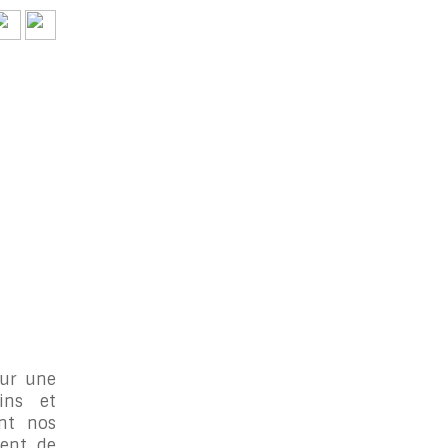
our une
ins et
ont nos
vent de