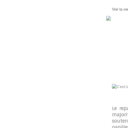
Voir la ve
Le rep
major
souten
papill