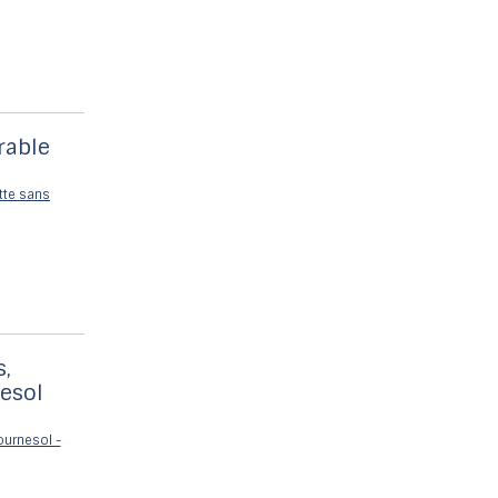
rable
s,
esol