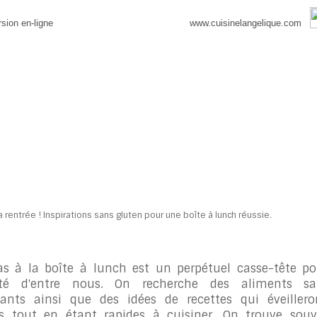
rsion en-ligne
www.cuisinelangelique.com
as à la boîte à lunch est un perpétuel casse-tête p
ité d'entre nous. On recherche des aliments sa
ants ainsi que des idées de recettes qui éveiller
es tout en étant rapides à cuisiner. On trouve sou