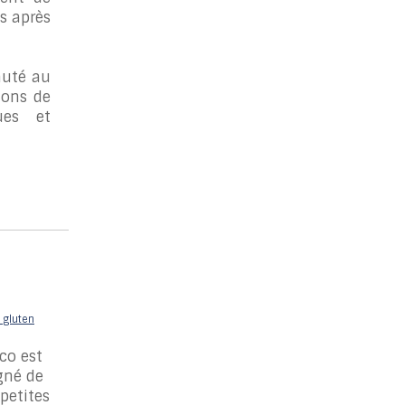
s après
auté au
ions de
ues et
co est
gné de
 petites