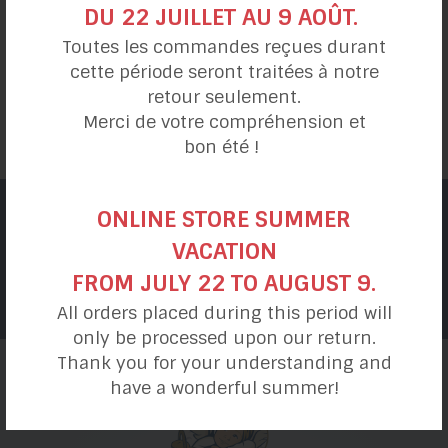
DU 22 JUILLET AU 9 AOÛT.
Politique de remboursement
Toutes les commandes reçues durant
cette période seront traitées à notre
retour seulement.
Merci de votre compréhension et
bon été !
Abonnez-vous à notre infolettre !
ONLINE STORE SUMMER
Recevez nos recettes sans gluten
et sans
VACATION
produits laitiers
FROM JULY 22 TO AUGUST 9.
JE M’ABONNE
All orders placed during this period will
only be processed upon our return.
Thank you for your understanding and
have a wonderful summer!