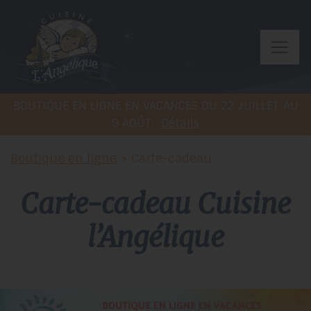
BOUTIQUE EN LIGNE EN VACANCES DU 22 JUILLET AU
9 AOÛT.
Détails
Boutique en ligne
> Carte-cadeau
carte-cadeau
Cuisine
l’Angélique