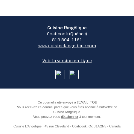
Cuisine l’Angélique
Coaticook (Québec)
819 804-1161
www.cuisinelangelique.com
Voir la version en-ligne
Ce courriel a été envoyé à
[[EMAIL_TO]]
Vous recevez ce courriel parce que vous êtes abonné à l’infolettre de
Cuisine l’Angélique.
Vous pouvez vous
désabonner
à tout moment.
Cuisine L'Angélique · 45 rue Cleveland · Coaticook, Qc J1A 2N5 · Canada