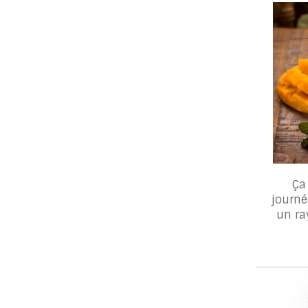
Ça
journé
un ra