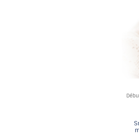
Débu
S
m