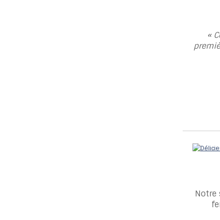
« C
premiè
Notre 
fe