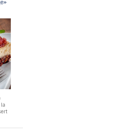
ge»
e
la
sert