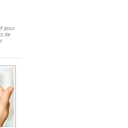
if pour
ci de
e!