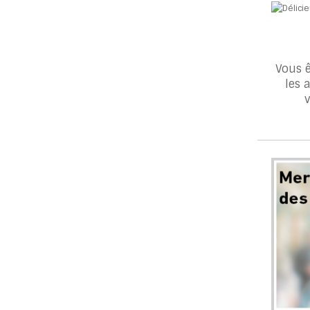
Vous ê
les 
v