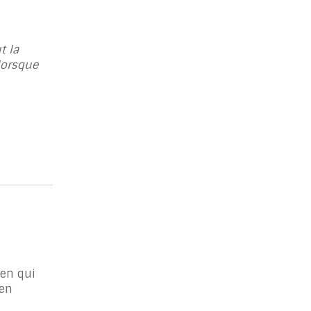
t la
lorsque
ten qui
 en