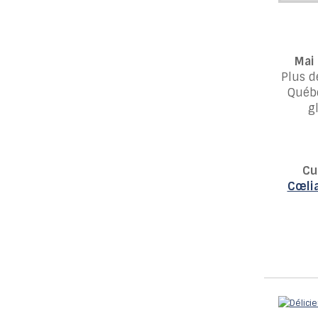
Mai 
Plus d
Québe
g
Cu
Cœli