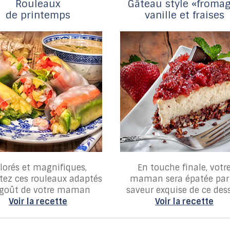
Rouleaux
Gâteau style «froma
de printemps
vanille et fraises
lorés et magnifiques,
En touche finale, votr
tez ces rouleaux adaptés
maman sera épatée par 
goût de votre maman
saveur exquise de ce des
Voir la recette
Voir la recette