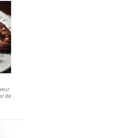
heur
er de