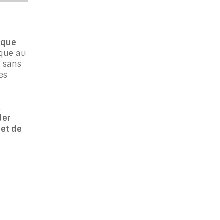
iaque
aque au
n sans
es
,
der
 et de