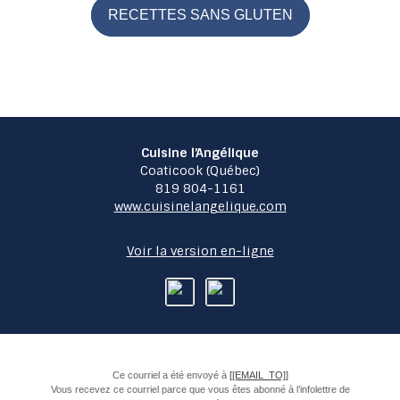
RECETTES SANS GLUTEN
Cuisine l’Angélique
Coaticook (Québec)
819 804-1161
www.cuisinelangelique.com
Voir la version en-ligne
Ce courriel a été envoyé à
[[EMAIL_TO]]
Vous recevez ce courriel parce que vous êtes abonné à l’infolettre de